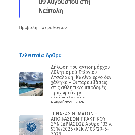
09 Αυγούστου στη
Νεάπολη
Προβολή Ημερολογίου
Τελευταία Άρθρα
Δήλωση του αντιδημάρχου
Αθλητισμού Στέργιου
Ατσαλάκη: Κανένα έργο δεν
χάθηκε – Οι παρεμβάσεις
στις αθλητικές υποδομές
προχωρούν με
εξασφαλισμένη
6 Αυγούστου, 2026
χρηματοδότηση και
συγκεκριμένο
χρονοδιάγραμμα
ΠΙΝΑΚΑΣ ΘΕΜΑΤΩΝ –
ΑΠΟΦΑΣΕΩΝ ΠΡΑΚΤΙΚΟΥ
ΣΥΝΕΔΡΙΑΣΕΩΣ Άρθρο 133 ν.
5314/2026 ΦΕΚ Α΄103/29-6-
2026