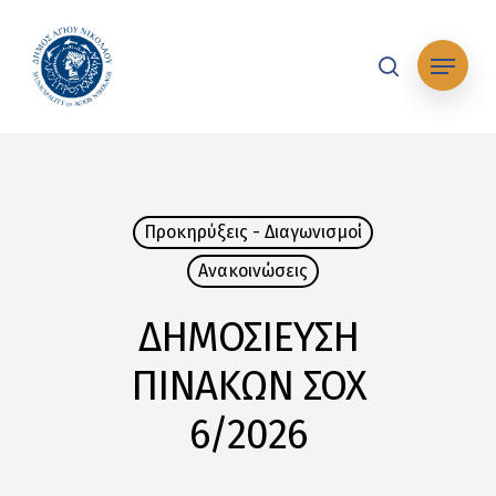
Skip
to
Μενού
main
search
content
Προκηρύξεις - Διαγωνισμοί
Ανακοινώσεις
ΔΗΜΟΣΙΕΥΣΗ
ΠΙΝΑΚΩΝ ΣΟΧ
6/2026