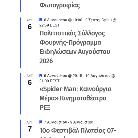
Φωτογραφίας
Προτεινόμενο
6 Αυγούστου @ 10:00
-
2 Σεπτεμβρίου @
ΑΥΓ
6
22:59
EEST
Πολιτιστικός Σύλλογος
Φουρνής-Πρόγραμμα
Εκδηλώσεων Αυγούστου
2026
Προτεινόμενο
6 Αυγούστου @ 20:15
-
10 Αυγούστου @
ΑΥΓ
6
21:00
EEST
«Spider-Man: Καινούργια
Μέρα» Κινηματοθέατρο
ΡΕΞ
Προτεινόμενο
7 Αυγούστου
-
9 Αυγούστου
ΑΥΓ
7
10ο Φεστιβάλ Πλατείας 07-