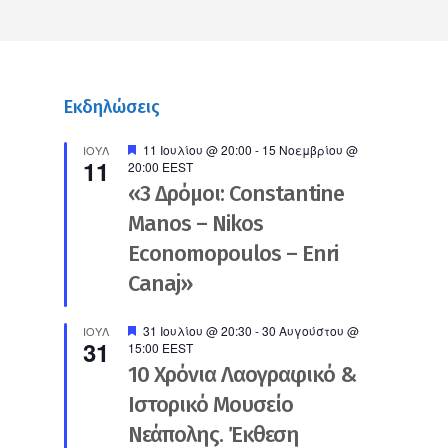
Εκδηλώσεις
Προτεινόμενο
11 Ιουλίου @ 20:00
-
15 Νοεμβρίου @
ΙΟΎΛ
11
20:00
EEST
«3 Δρόμοι: Constantine
Manos – Nikos
Economopoulos – Enri
Canaj»
Προτεινόμενο
31 Ιουλίου @ 20:30
-
30 Αυγούστου @
ΙΟΎΛ
31
15:00
EEST
10 Χρόνια Λαογραφικό &
Ιστορικό Μουσείο
Νεάπολης. Έκθεση