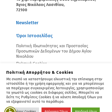
Άγιος Νικόλαος Λασιθίου,
72100
Newsletter
Όροι Ιστοσελίδας
Πολιτική Ιδιωτικότητας και Προστασίας
Προσωπικών Δεδομένων του Δήμου Αγίου
Νικολάου
Πολιτική Cookies
Πολιτική Απορρήτου & Cookies
Με σκοπό να καταστήσουμε ελκυστική την επίσκεψη στην
ιστοσελίδα ή την χρήση εφαρμογής και για να μπορέσουμε
να παρέχουμε συγκεκριμένες λειτουργίες, χρησιμοποιούμε
τα γνωστά ως cookies σε διάφορες σελίδες. Μπορείτε να
δείτε τις Ρυθμίσεις Cookies ή να κάνετε Αποδοχή Όλων για
Copyright © 2026 - Άγιος Νικόλαος
να εξαφανιστεί αυτό το παράθυρο.
Υλοποίηση:
Polis Suite
Ρυθμίσεις Cookies
Απόρριψη Όλων
Αποδοχή όλων