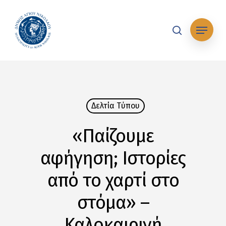
Skip
to
Μενού
main
search
content
Δελτία Tύπου
«Παίζουμε
αφήγηση; Ιστορίες
από το χαρτί στο
στόμα» –
Καλοκαιρινή