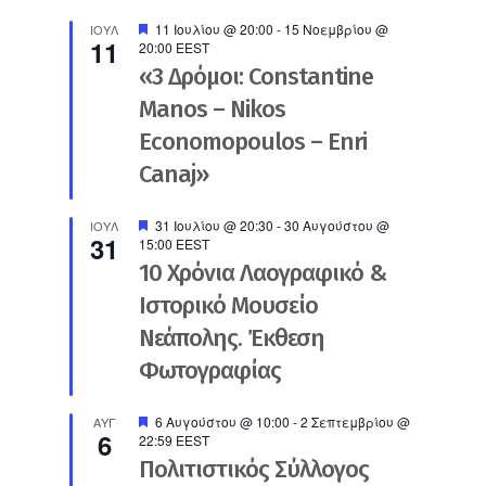
Προτεινόμενο
11 Ιουλίου @ 20:00
-
15 Νοεμβρίου @
ΙΟΎΛ
11
20:00
EEST
«3 Δρόμοι: Constantine
Manos – Nikos
Economopoulos – Enri
Canaj»
Προτεινόμενο
31 Ιουλίου @ 20:30
-
30 Αυγούστου @
ΙΟΎΛ
31
15:00
EEST
10 Χρόνια Λαογραφικό &
Ιστορικό Μουσείο
Νεάπολης. Έκθεση
Φωτογραφίας
Προτεινόμενο
6 Αυγούστου @ 10:00
-
2 Σεπτεμβρίου @
ΑΥΓ
6
22:59
EEST
Πολιτιστικός Σύλλογος