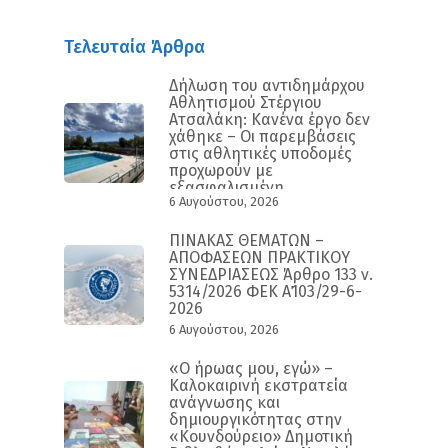
Τελευταία Άρθρα
Δήλωση του αντιδημάρχου
Αθλητισμού Στέργιου
Ατσαλάκη: Κανένα έργο δεν
χάθηκε – Οι παρεμβάσεις
στις αθλητικές υποδομές
προχωρούν με
εξασφαλισμένη
6 Αυγούστου, 2026
χρηματοδότηση και
συγκεκριμένο
χρονοδιάγραμμα
ΠΙΝΑΚΑΣ ΘΕΜΑΤΩΝ –
ΑΠΟΦΑΣΕΩΝ ΠΡΑΚΤΙΚΟΥ
ΣΥΝΕΔΡΙΑΣΕΩΣ Άρθρο 133 ν.
5314/2026 ΦΕΚ Α΄103/29-6-
2026
6 Αυγούστου, 2026
«Ο ήρωας μου, εγώ» –
Καλοκαιρινή εκστρατεία
ανάγνωσης και
δημιουργικότητας στην
«Κουνδούρειο» Δημοτική