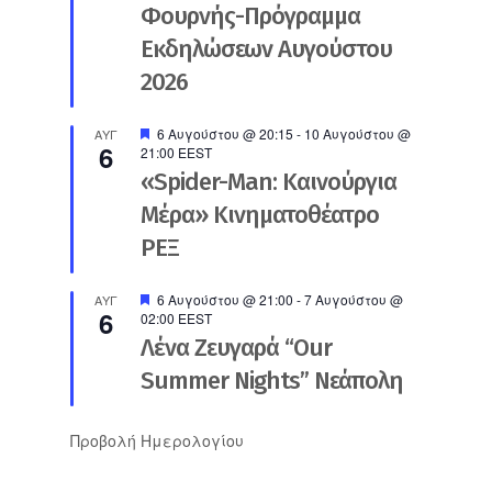
Φουρνής-Πρόγραμμα
Εκδηλώσεων Αυγούστου
2026
Προτεινόμενο
6 Αυγούστου @ 20:15
-
10 Αυγούστου @
ΑΥΓ
6
21:00
EEST
«Spider-Man: Καινούργια
Μέρα» Κινηματοθέατρο
ΡΕΞ
Προτεινόμενο
6 Αυγούστου @ 21:00
-
7 Αυγούστου @
ΑΥΓ
6
02:00
EEST
Λένα Ζευγαρά “Our
Summer Nights” Νεάπολη
Προβολή Ημερολογίου