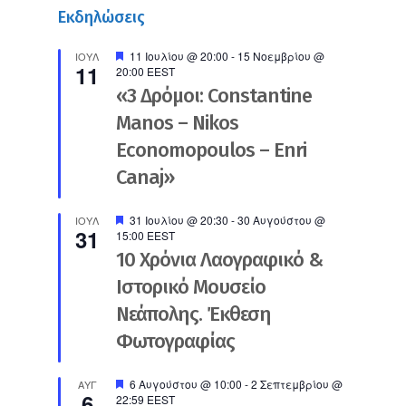
Εκδηλώσεις
Προτεινόμενο
11 Ιουλίου @ 20:00
-
15 Νοεμβρίου @
ΙΟΎΛ
11
20:00
EEST
«3 Δρόμοι: Constantine
Manos – Nikos
Economopoulos – Enri
Canaj»
Προτεινόμενο
31 Ιουλίου @ 20:30
-
30 Αυγούστου @
ΙΟΎΛ
31
15:00
EEST
10 Χρόνια Λαογραφικό &
Ιστορικό Μουσείο
Νεάπολης. Έκθεση
Φωτογραφίας
Προτεινόμενο
6 Αυγούστου @ 10:00
-
2 Σεπτεμβρίου @
ΑΥΓ
6
22:59
EEST