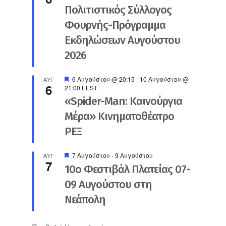
Πολιτιστικός Σύλλογος
Φουρνής-Πρόγραμμα
Εκδηλώσεων Αυγούστου
2026
Προτεινόμενο
6 Αυγούστου @ 20:15
-
10 Αυγούστου @
ΑΥΓ
6
21:00
EEST
«Spider-Man: Καινούργια
Μέρα» Κινηματοθέατρο
ΡΕΞ
Προτεινόμενο
7 Αυγούστου
-
9 Αυγούστου
ΑΥΓ
7
10ο Φεστιβάλ Πλατείας 07-
09 Αυγούστου στη
Νεάπολη