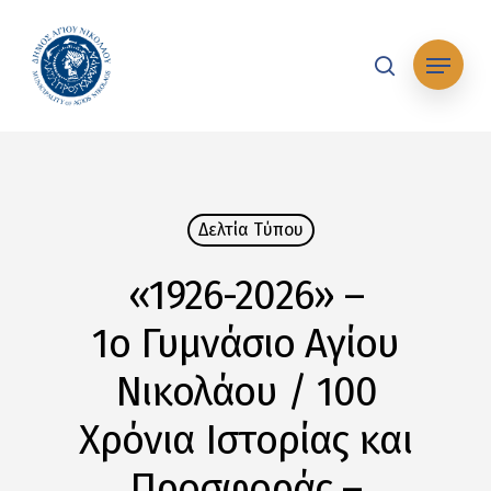
Skip
to
Μενού
main
search
content
Δελτία Tύπου
«1926-2026» –
1ο Γυμνάσιο Αγίου
Νικολάου / 100
Χρόνια Ιστορίας και
Προσφοράς –