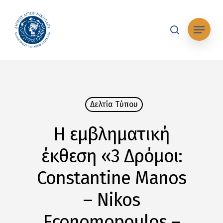
Skip
to
Μενού
main
search
content
Δελτία Tύπου
Η εμβληματική
έκθεση «3 Δρόμοι:
Constantine Manos
– Nikos
Economopoulos –