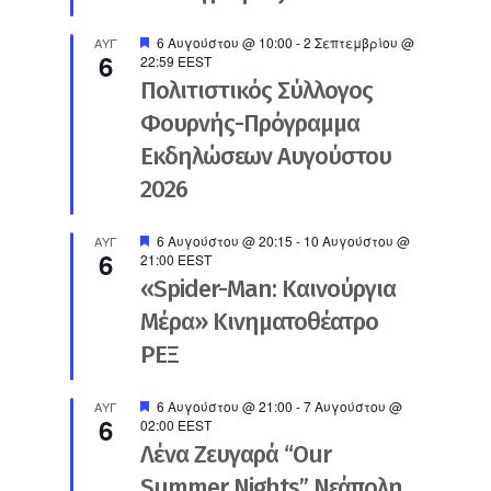
Προτεινόμενο
6 Αυγούστου @ 10:00
-
2 Σεπτεμβρίου @
ΑΥΓ
6
22:59
EEST
Πολιτιστικός Σύλλογος
Φουρνής-Πρόγραμμα
Εκδηλώσεων Αυγούστου
2026
Προτεινόμενο
6 Αυγούστου @ 20:15
-
10 Αυγούστου @
ΑΥΓ
6
21:00
EEST
«Spider-Man: Καινούργια
Μέρα» Κινηματοθέατρο
ΡΕΞ
Προτεινόμενο
6 Αυγούστου @ 21:00
-
7 Αυγούστου @
ΑΥΓ
6
02:00
EEST
Λένα Ζευγαρά “Our
Summer Nights” Νεάπολη