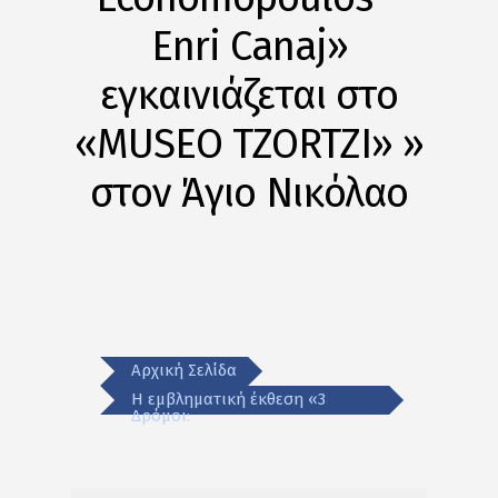
Enri Canaj»
εγκαινιάζεται στο
«MUSEO TZORTZI» »
στον Άγιο Νικόλαο
Αρχική Σελίδα
Η εμβληματική έκθεση «3
Δρόμοι: