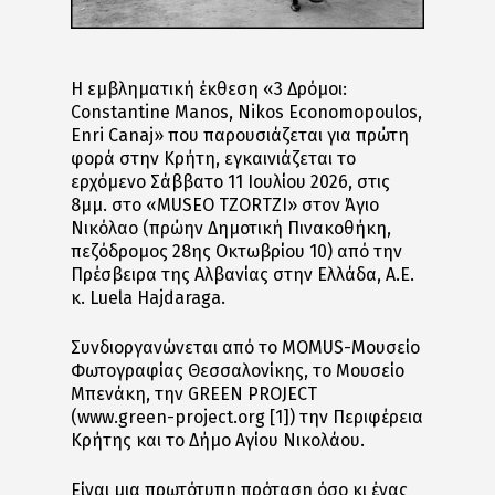
Η εμβληματική έκθεση «3 Δρόμοι:
Constantine Manos, Nikos Economopoulos,
Enri Canaj» που παρουσιάζεται για πρώτη
φορά στην Κρήτη, εγκαινιάζεται το
ερχόμενο Σάββατο 11 Ιουλίου 2026, στις
8μμ. στο «MUSEO TZORTZI» στον Άγιο
Νικόλαο (πρώην Δημοτική Πινακοθήκη,
πεζόδρομος 28ης Οκτωβρίου 10) από την
Πρέσβειρα της Αλβανίας στην Ελλάδα, Α.Ε.
κ. Luela Hajdaraga.
Συνδιοργανώνεται από το MOMUS-Μουσείο
Φωτογραφίας Θεσσαλονίκης, το Μουσείο
Μπενάκη, την GREEN PROJECT
(www.green-project.org [1]) την Περιφέρεια
Κρήτης και το Δήμο Αγίου Νικολάου.
Είναι μια πρωτότυπη πρόταση όσο κι ένας