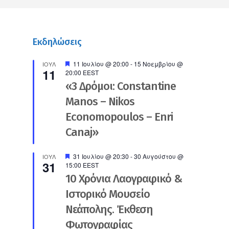
Εκδηλώσεις
Προτεινόμενο
11 Ιουλίου @ 20:00
-
15 Νοεμβρίου @
ΙΟΎΛ
11
20:00
EEST
«3 Δρόμοι: Constantine
Manos – Nikos
Economopoulos – Enri
Canaj»
Προτεινόμενο
31 Ιουλίου @ 20:30
-
30 Αυγούστου @
ΙΟΎΛ
31
15:00
EEST
10 Χρόνια Λαογραφικό &
Ιστορικό Μουσείο
Νεάπολης. Έκθεση
Φωτογραφίας