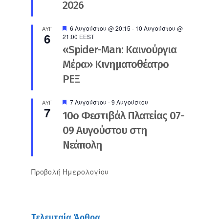
2026
Προτεινόμενο
6 Αυγούστου @ 20:15
-
10 Αυγούστου @
ΑΥΓ
6
21:00
EEST
«Spider-Man: Καινούργια
Μέρα» Κινηματοθέατρο
ΡΕΞ
Προτεινόμενο
7 Αυγούστου
-
9 Αυγούστου
ΑΥΓ
7
10ο Φεστιβάλ Πλατείας 07-
09 Αυγούστου στη
Νεάπολη
Προβολή Ημερολογίου
Τελευταία Άρθρα