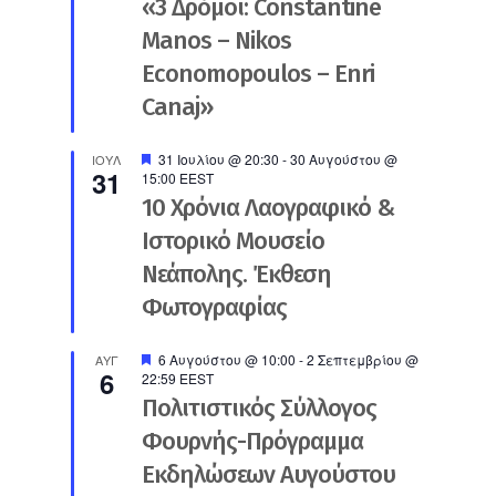
«3 Δρόμοι: Constantine
Manos – Nikos
Economopoulos – Enri
Canaj»
Προτεινόμενο
31 Ιουλίου @ 20:30
-
30 Αυγούστου @
ΙΟΎΛ
31
15:00
EEST
10 Χρόνια Λαογραφικό &
Ιστορικό Μουσείο
Νεάπολης. Έκθεση
Φωτογραφίας
Προτεινόμενο
6 Αυγούστου @ 10:00
-
2 Σεπτεμβρίου @
ΑΥΓ
6
22:59
EEST
Πολιτιστικός Σύλλογος
Φουρνής-Πρόγραμμα
Εκδηλώσεων Αυγούστου