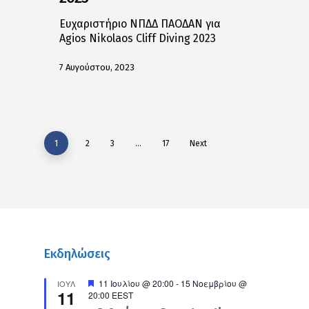
Ευχαριστήριο ΝΠΔΔ ΠΑΟΔΑΝ για
Agios Nikolaos Cliff Diving 2023
7 Αυγούστου, 2023
1
2
3
…
17
Next
Εκδηλώσεις
Προτεινόμενο
11 Ιουλίου @ 20:00
-
15 Νοεμβρίου @
ΙΟΎΛ
11
20:00
EEST