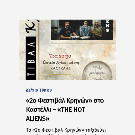
Δελτία Tύπου
«2ο Φεστιβάλ Κρηνών» στο
Καστέλλι – «THE HOT
ALIENS»
Το «2ο Φεστιβάλ Κρηνών» ταξιδεύει