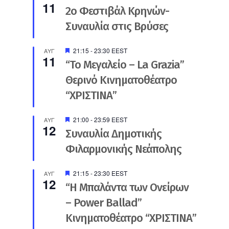
11
2ο Φεστιβάλ Κρηνών-
Συναυλία στις Βρύσες
Προτεινόμενο
21:15
-
23:30
EEST
ΑΥΓ
11
“Το Μεγαλείο – La Grazia”
Θερινό Κινηματοθέατρο
“ΧΡΙΣΤΙΝΑ”
Προτεινόμενο
21:00
-
23:59
EEST
ΑΥΓ
12
Συναυλία Δημοτικής
Φιλαρμονικής Νεάπολης
Προτεινόμενο
21:15
-
23:30
EEST
ΑΥΓ
12
“Η Μπαλάντα των Ονείρων
– Power Ballad”
Κινηματοθέατρο “ΧΡΙΣΤΙΝΑ”