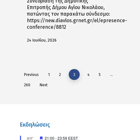
Συνεδρίαση της Δημοτικής
Επιτροπής Δήμου Αγίου Νικολάου,
πατώντας τον παρακάτω σύνδεσμο:
https://new.diavlos.grnet.gr/el/epresence-
conference/8812
24 Ιουλίου, 2026
Previous
1
2
3
4
5
…
260
Next
Εκδηλώσεις
Προτεινόμενο
21:00
-
23:59
EEST
ΑΥΓ