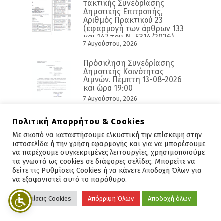
τακτικής Συνεδρίασης
Δημοτικής Επιτροπής,
Αριθμός Πρακτικού 23
(εφαρμογή των άρθρων 133
και 147 του Ν. 5314/2026)
7 Αυγούστου, 2026
Πρόσκληση Συνεδρίασης
Δημοτικής Κοινότητας
Λιμνών. Πέμπτη 13-08-2026
και ώρα 19:00
7 Αυγούστου, 2026
Πολιτική Απορρήτου & Cookies
Με σκοπό να καταστήσουμε ελκυστική την επίσκεψη στην
Άμεση Επικοινωνία
ιστοσελίδα ή την χρήση εφαρμογής και για να μπορέσουμε
να παρέχουμε συγκεκριμένες λειτουργίες, χρησιμοποιούμε
τα γνωστά ως cookies σε διάφορες σελίδες. Μπορείτε να
Πληροφορίες:
2841340100
δείτε τις Ρυθμίσεις Cookies ή να κάνετε Αποδοχή Όλων για
E-Mail:
info@dimosagn.gr
να εξαφανιστεί αυτό το παράθυρο.
Διεύθυνση:
1ο χλμ. Περιφερειακής Οδού Ξηροκάμπου,
Ρυθμίσεις Cookies
Απόρριψη Όλων
Αποδοχή όλων
Άγιος Νικόλαος Λασιθίου,
72100