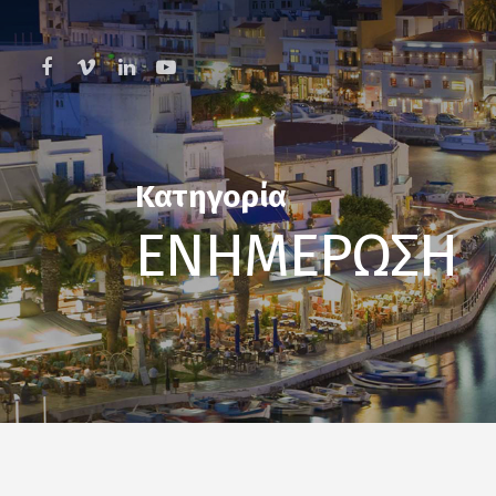
Skip
to
main
facebook
vimeo
linkedin
youtube
content
Κατηγορία
ΕΝΗΜΕΡΩΣΗ