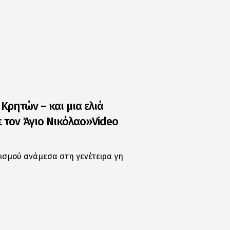
ρητών – και μια ελιά
 τον Άγιο Νικόλαο»Video
τισμού ανάμεσα στη γενέτειρα γη