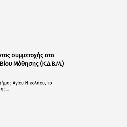
τος συμμετοχής στα
Βίου Μάθησης (Κ.Δ.Β.Μ.)
ήμος Αγίου Νικολάου, το
 της…