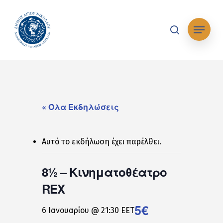
Skip
to
Μενού
main
search
content
« Όλα Εκδηλώσεις
Αυτό το εκδήλωση έχει παρέλθει.
8½ – Κινηματοθέατρο
REX
5€
6 Ιανουαρίου @ 21:30
EET