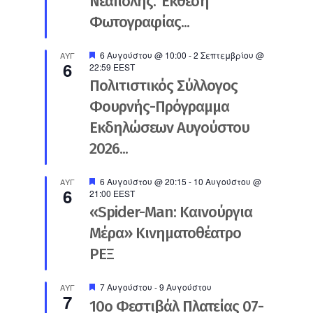
Νεάπολης. Έκθεση
Φωτογραφίας...
Προτεινόμενο
6 Αυγούστου @ 10:00
-
2 Σεπτεμβρίου @
ΑΥΓ
6
22:59
EEST
Πολιτιστικός Σύλλογος
Φουρνής-Πρόγραμμα
Εκδηλώσεων Αυγούστου
2026...
Προτεινόμενο
6 Αυγούστου @ 20:15
-
10 Αυγούστου @
ΑΥΓ
6
21:00
EEST
«Spider-Man: Καινούργια
Μέρα» Κινηματοθέατρο
ΡΕΞ
Προτεινόμενο
7 Αυγούστου
-
9 Αυγούστου
ΑΥΓ
7
10ο Φεστιβάλ Πλατείας 07-