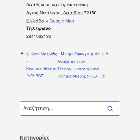
Λασθένους και Σφακιανάκη
Αγιος Νικόλαος
,
Λασιθίου
72150
Ελλάδα
+ Google Map
Τηλέφωνο
2841082190
Μπόμπ Σφουγγαράκης: Η
Καποδίστριας
–
Aναζήτηση του
Κινηματοθέατρο
Τετραγωνοπαντελονή –
“ΔΡΗΡΟΣ”
Κινηματοθέατρο REX...
Kατηγορίες