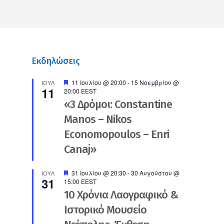
Εκδηλώσεις
Προτεινόμενο
11 Ιουλίου @ 20:00
-
15 Νοεμβρίου @
ΙΟΎΛ
11
20:00
EEST
«3 Δρόμοι: Constantine
Manos – Nikos
Economopoulos – Enri
Canaj»
Προτεινόμενο
31 Ιουλίου @ 20:30
-
30 Αυγούστου @
ΙΟΎΛ
31
15:00
EEST
10 Χρόνια Λαογραφικό &
Ιστορικό Μουσείο