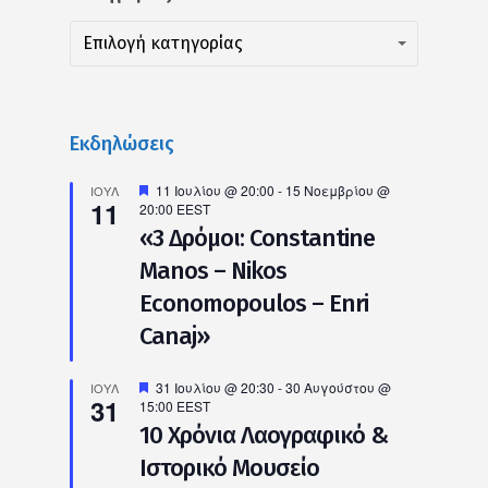
Kατηγορίες
Kατηγορίες
Επιλογή κατηγορίας
Εκδηλώσεις
Προτεινόμενο
11 Ιουλίου @ 20:00
-
15 Νοεμβρίου @
ΙΟΎΛ
11
20:00
EEST
«3 Δρόμοι: Constantine
Manos – Nikos
Economopoulos – Enri
Canaj»
Προτεινόμενο
31 Ιουλίου @ 20:30
-
30 Αυγούστου @
ΙΟΎΛ
31
15:00
EEST
10 Χρόνια Λαογραφικό &
Ιστορικό Μουσείο