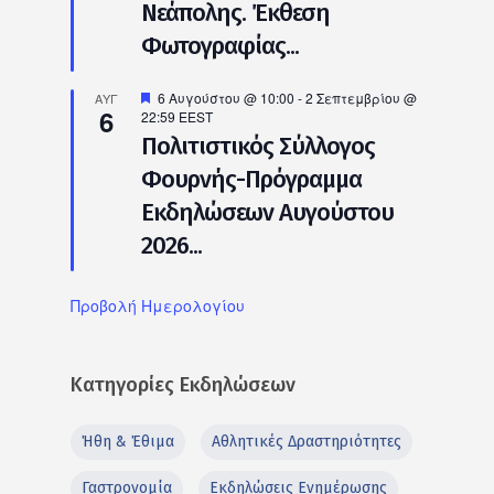
Νεάπολης. Έκθεση
Φωτογραφίας...
Προτεινόμενο
6 Αυγούστου @ 10:00
-
2 Σεπτεμβρίου @
ΑΥΓ
6
22:59
EEST
Πολιτιστικός Σύλλογος
Φουρνής-Πρόγραμμα
Εκδηλώσεων Αυγούστου
2026...
Προβολή Ημερολογίου
Κατηγορίες Εκδηλώσεων
Ήθη & Έθιμα
Αθλητικές Δραστηριότητες
Γαστρονομία
Εκδηλώσεις Ενημέρωσης