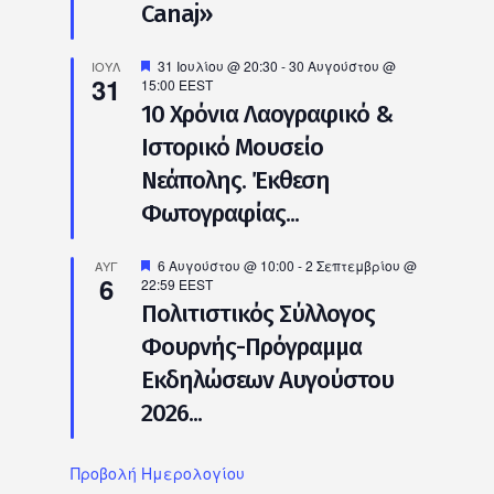
Canaj»
Προτεινόμενο
31 Ιουλίου @ 20:30
-
30 Αυγούστου @
ΙΟΎΛ
31
15:00
EEST
10 Χρόνια Λαογραφικό &
Ιστορικό Μουσείο
Νεάπολης. Έκθεση
Φωτογραφίας...
Προτεινόμενο
6 Αυγούστου @ 10:00
-
2 Σεπτεμβρίου @
ΑΥΓ
6
22:59
EEST
Πολιτιστικός Σύλλογος
Φουρνής-Πρόγραμμα
Εκδηλώσεων Αυγούστου
2026...
Προβολή Ημερολογίου