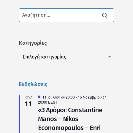
Kατηγορίες
Kατηγορίες
Kατηγορίες
Επιλογή κατηγορίας
Εκδηλώσεις
Προτεινόμενο
11 Ιουλίου @ 20:00
-
15 Νοεμβρίου @
ΙΟΎΛ
11
20:00
EEST
«3 Δρόμοι: Constantine
Manos – Nikos
Economopoulos – Enri