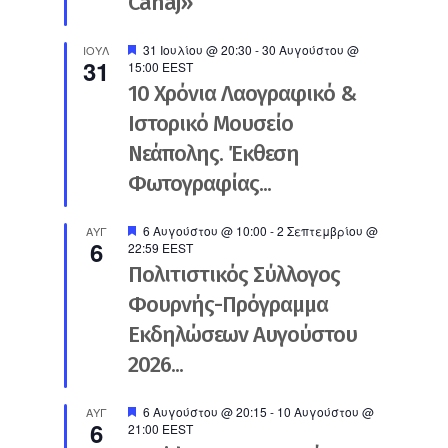
Canaj»
Προτεινόμενο
31 Ιουλίου @ 20:30
-
30 Αυγούστου @
ΙΟΎΛ
31
15:00
EEST
10 Χρόνια Λαογραφικό &
Ιστορικό Μουσείο
Νεάπολης. Έκθεση
Φωτογραφίας...
Προτεινόμενο
6 Αυγούστου @ 10:00
-
2 Σεπτεμβρίου @
ΑΥΓ
6
22:59
EEST
Πολιτιστικός Σύλλογος
Φουρνής-Πρόγραμμα
Εκδηλώσεων Αυγούστου
2026...
Προτεινόμενο
6 Αυγούστου @ 20:15
-
10 Αυγούστου @
ΑΥΓ
6
21:00
EEST