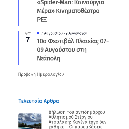
«Spider-Man: Καινούργια
Μέρα» Κινηματοθέατρο
ΡΕΞ
Προτεινόμενο
7 Αυγούστου
-
9 Αυγούστου
ΑΥΓ
7
10ο Φεστιβάλ Πλατείας 07-
09 Αυγούστου στη
Νεάπολη
Προβολή Ημερολογίου
Τελευταία Άρθρα
Δήλωση του αντιδημάρχου
Αθλητισμού Στέργιου
Ατσαλάκη: Κανένα έργο δεν
χάθηκε – Οι παρεμβάσεις