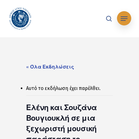
Skip
to
Μενού
main
search
content
« Όλα Εκδηλώσεις
Αυτό το εκδήλωση έχει παρέλθει.
Ελένη και Σουζάνα
Βουγιουκλή σε μια
ξεχωριστή μουσική
παράσταση το