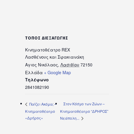
ΤΌΠΟΣ ΔΙΕΞΑΓΩΓΉΣ
Κινηματοθέατρο REX
Λασθένους και Σφακιανάκη
Αγιος Νικόλαος
,
Λασιθίου
72150
Ελλάδα
+ Google Map
Τηλέφωνο
2841082190
Στον Κόσμο των Ζώων –
Παίζει Ακόμα; –
Κινηματοθέατρο
Κινηματοθέατρο “ΔΡΗΡΟΣ”
«Δρήρος»
Νεάπολη...