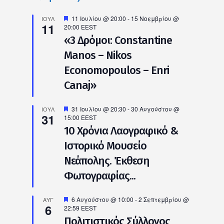
Προτεινόμενο
11 Ιουλίου @ 20:00
-
15 Νοεμβρίου @
ΙΟΎΛ
11
20:00
EEST
«3 Δρόμοι: Constantine
Manos – Nikos
Economopoulos – Enri
Canaj»
Προτεινόμενο
31 Ιουλίου @ 20:30
-
30 Αυγούστου @
ΙΟΎΛ
31
15:00
EEST
10 Χρόνια Λαογραφικό &
Ιστορικό Μουσείο
Νεάπολης. Έκθεση
Φωτογραφίας...
Προτεινόμενο
6 Αυγούστου @ 10:00
-
2 Σεπτεμβρίου @
ΑΥΓ
6
22:59
EEST
Πολιτιστικός Σύλλογος