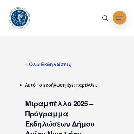
Skip
to
Μενού
main
search
content
« Όλα Εκδηλώσεις
Αυτό το εκδήλωση έχει παρέλθει.
Μιραμπέλλο 2025 –
Πρόγραμμα
Εκδηλώσεων Δήμου
Αγίου Νικολάου...