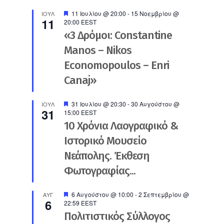
Προτεινόμενο
11 Ιουλίου @ 20:00
-
15 Νοεμβρίου @
ΙΟΎΛ
11
20:00
EEST
«3 Δρόμοι: Constantine
Manos – Nikos
Economopoulos – Enri
Canaj»
Προτεινόμενο
31 Ιουλίου @ 20:30
-
30 Αυγούστου @
ΙΟΎΛ
31
15:00
EEST
10 Χρόνια Λαογραφικό &
Ιστορικό Μουσείο
Νεάπολης. Έκθεση
Φωτογραφίας...
Προτεινόμενο
6 Αυγούστου @ 10:00
-
2 Σεπτεμβρίου @
ΑΥΓ
6
22:59
EEST
Πολιτιστικός Σύλλογος