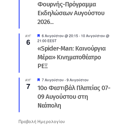
Φουρνής-Πρόγραμμα
Εκδηλώσεων Αυγούστου
2026...
Προτεινόμενο
6 Αυγούστου @ 20:15
-
10 Αυγούστου @
ΑΥΓ
6
21:00
EEST
«Spider-Man: Καινούργια
Μέρα» Κινηματοθέατρο
ΡΕΞ
Προτεινόμενο
7 Αυγούστου
-
9 Αυγούστου
ΑΥΓ
7
10ο Φεστιβάλ Πλατείας 07-
09 Αυγούστου στη
Νεάπολη
Προβολή Ημερολογίου