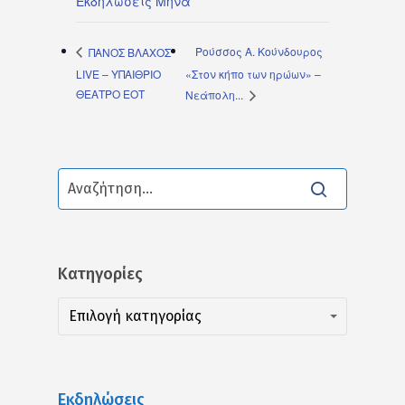
Εκδηλώσεις Μήνα
Ρούσσος Α. Κούνδουρος
ΠΑΝΟΣ ΒΛΑΧΟΣ
LIVE – ΥΠΑΙΘΡΙΟ
«Στον κήπο των ηρώων» –
ΘΕΑΤΡΟ ΕΟΤ
Νεάπολη...
Kατηγορίες
Kατηγορίες
Kατηγορίες
Επιλογή κατηγορίας
Εκδηλώσεις