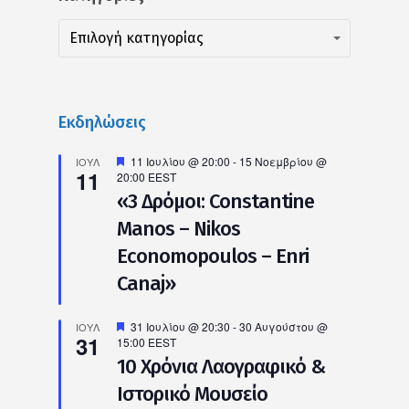
Kατηγορίες
Kατηγορίες
Επιλογή κατηγορίας
Εκδηλώσεις
Προτεινόμενο
11 Ιουλίου @ 20:00
-
15 Νοεμβρίου @
ΙΟΎΛ
11
20:00
EEST
«3 Δρόμοι: Constantine
Manos – Nikos
Economopoulos – Enri
Canaj»
Προτεινόμενο
31 Ιουλίου @ 20:30
-
30 Αυγούστου @
ΙΟΎΛ
31
15:00
EEST
10 Χρόνια Λαογραφικό &
Ιστορικό Μουσείο