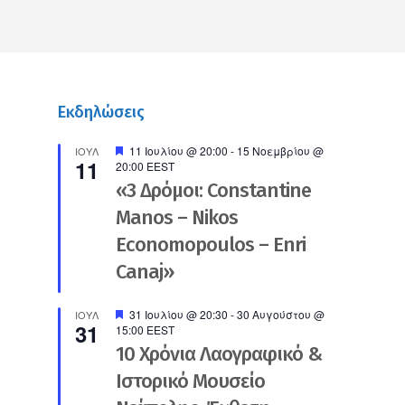
Εκδηλώσεις
Προτεινόμενο
11 Ιουλίου @ 20:00
-
15 Νοεμβρίου @
ΙΟΎΛ
11
20:00
EEST
«3 Δρόμοι: Constantine
Manos – Nikos
Economopoulos – Enri
Canaj»
Προτεινόμενο
31 Ιουλίου @ 20:30
-
30 Αυγούστου @
ΙΟΎΛ
31
15:00
EEST
10 Χρόνια Λαογραφικό &
Ιστορικό Μουσείο