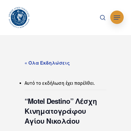
Skip
to
Μενού
main
search
content
« Όλα Εκδηλώσεις
Αυτό το εκδήλωση έχει παρέλθει.
“Motel Destino” Λέσχη
Κινηματογράφου
Αγίου Νικολάου