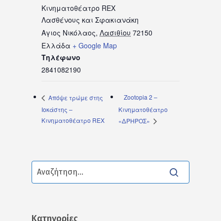
Κινηματοθέατρο REX
Λασθένους και Σφακιανάκη
Αγιος Νικόλαος
,
Λασιθίου
72150
Ελλάδα
+ Google Map
Τηλέφωνο
2841082190
Zootopia 2 –
Απόψε τρώμε στης
Ιοκάστης –
Κινηματοθέατρο
Κινηματοθέατρο REX
«ΔΡΗΡΟΣ»
Kατηγορίες