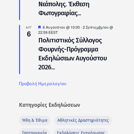
Νεάπολης. Έκθεση
Φωτογραφίας...
Προτεινόμενο
6 Αυγούστου @ 10:00
-
2 Σεπτεμβρίου @
ΑΥΓ
6
22:59
EEST
Πολιτιστικός Σύλλογος
Φουρνής-Πρόγραμμα
Εκδηλώσεων Αυγούστου
2026...
Προβολή Ημερολογίου
Κατηγορίες Εκδηλώσεων
Ήθη & Έθιμα
Αθλητικές Δραστηριότητες
Γαστρονομία
Εκδηλώσεις Ενημέρωσης