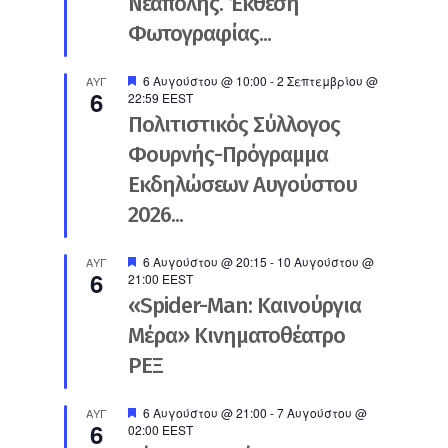
Νεάπολης. Έκθεση
Φωτογραφίας...
Προτεινόμενο
6 Αυγούστου @ 10:00
-
2 Σεπτεμβρίου @
ΑΥΓ
6
22:59
EEST
Πολιτιστικός Σύλλογος
Φουρνής-Πρόγραμμα
Εκδηλώσεων Αυγούστου
2026...
Προτεινόμενο
6 Αυγούστου @ 20:15
-
10 Αυγούστου @
ΑΥΓ
6
21:00
EEST
«Spider-Man: Καινούργια
Μέρα» Κινηματοθέατρο
ΡΕΞ
Προτεινόμενο
6 Αυγούστου @ 21:00
-
7 Αυγούστου @
ΑΥΓ
6
02:00
EEST