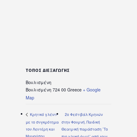
ΤΌΠΟΣ ΔΙΕΞΑΓΩΓΉΣ
Βουλισμένη
Βουλισμένη
724 00
Greece
+ Google
Map
2ο Φεστιβάλ Κρηνών
Κρητικό γλέντι
με το συγκρότημα
στην Φουρνή. Παιδική
του Λευτέρη και
Θεατρική παράσταση ¨Το
Μανούσου
πιο γλυκό ψωμί¨ από τους