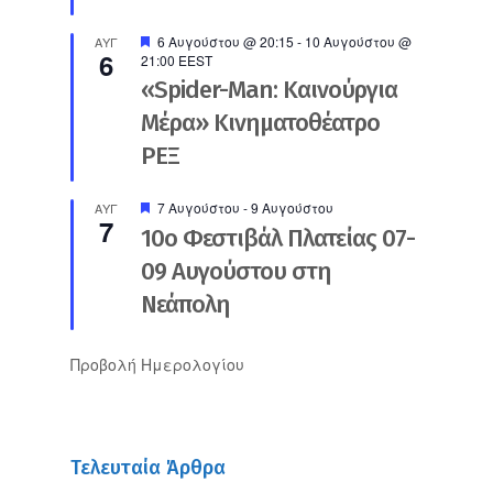
Προτεινόμενο
6 Αυγούστου @ 20:15
-
10 Αυγούστου @
ΑΥΓ
6
21:00
EEST
«Spider-Man: Καινούργια
Μέρα» Κινηματοθέατρο
ΡΕΞ
Προτεινόμενο
7 Αυγούστου
-
9 Αυγούστου
ΑΥΓ
7
10ο Φεστιβάλ Πλατείας 07-
09 Αυγούστου στη
Νεάπολη
Προβολή Ημερολογίου
Τελευταία Άρθρα