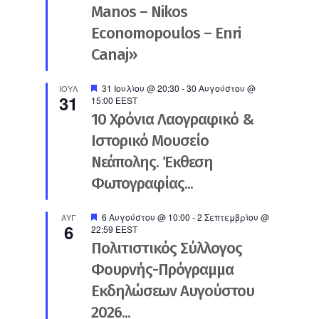
Manos – Nikos
Economopoulos – Enri
Canaj»
Προτεινόμενο
31 Ιουλίου @ 20:30
-
30 Αυγούστου @
ΙΟΎΛ
31
15:00
EEST
10 Χρόνια Λαογραφικό &
Ιστορικό Μουσείο
Νεάπολης. Έκθεση
Φωτογραφίας...
Προτεινόμενο
6 Αυγούστου @ 10:00
-
2 Σεπτεμβρίου @
ΑΥΓ
6
22:59
EEST
Πολιτιστικός Σύλλογος
Φουρνής-Πρόγραμμα
Εκδηλώσεων Αυγούστου
2026...