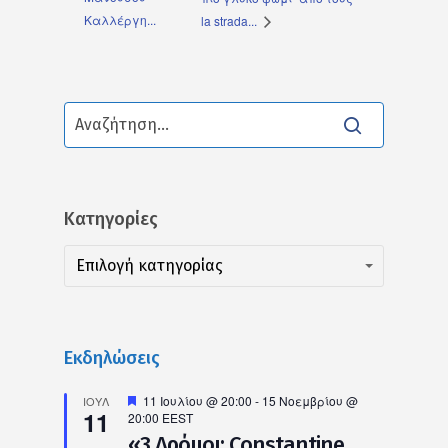
Καλλέργη...
la strada...
Kατηγορίες
Kατηγορίες
Kατηγορίες
Επιλογή κατηγορίας
Εκδηλώσεις
Προτεινόμενο
11 Ιουλίου @ 20:00
-
15 Νοεμβρίου @
ΙΟΎΛ
11
20:00
EEST
«3 Δρόμοι: Constantine