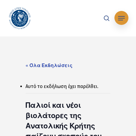
Skip
to
Μενού
main
search
content
« Όλα Εκδηλώσεις
Αυτό το εκδήλωση έχει παρέλθει.
Παλιοί και νέοι
βιολάτορες της
Ανατολικής Κρήτης
παίζουν σκοπούς του