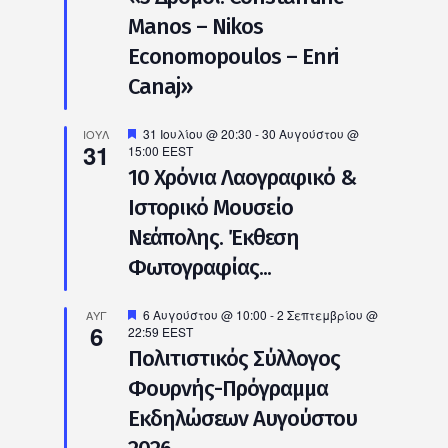
Manos – Nikos
Economopoulos – Enri
Canaj»
Προτεινόμενο
31 Ιουλίου @ 20:30
-
30 Αυγούστου @
ΙΟΎΛ
31
15:00
EEST
10 Χρόνια Λαογραφικό &
Ιστορικό Μουσείο
Νεάπολης. Έκθεση
Φωτογραφίας...
Προτεινόμενο
6 Αυγούστου @ 10:00
-
2 Σεπτεμβρίου @
ΑΥΓ
6
22:59
EEST
Πολιτιστικός Σύλλογος
Φουρνής-Πρόγραμμα
Εκδηλώσεων Αυγούστου