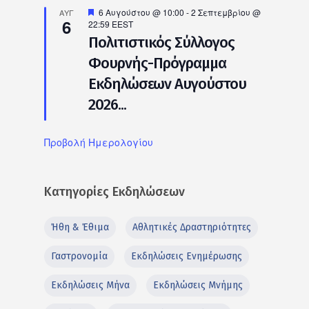
Προτεινόμενο
6 Αυγούστου @ 10:00
-
2 Σεπτεμβρίου @
ΑΥΓ
6
22:59
EEST
Πολιτιστικός Σύλλογος
Φουρνής-Πρόγραμμα
Εκδηλώσεων Αυγούστου
2026...
Προβολή Ημερολογίου
Κατηγορίες Εκδηλώσεων
Ήθη & Έθιμα
Αθλητικές Δραστηριότητες
Γαστρονομία
Εκδηλώσεις Ενημέρωσης
Εκδηλώσεις Μήνα
Εκδηλώσεις Μνήμης