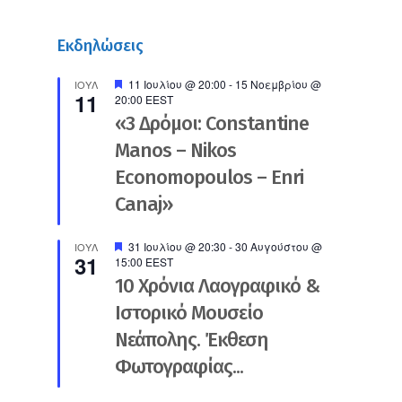
Εκδηλώσεις
Προτεινόμενο
11 Ιουλίου @ 20:00
-
15 Νοεμβρίου @
ΙΟΎΛ
11
20:00
EEST
«3 Δρόμοι: Constantine
Manos – Nikos
Economopoulos – Enri
Canaj»
Προτεινόμενο
31 Ιουλίου @ 20:30
-
30 Αυγούστου @
ΙΟΎΛ
31
15:00
EEST
10 Χρόνια Λαογραφικό &
Ιστορικό Μουσείο
Νεάπολης. Έκθεση
Φωτογραφίας...