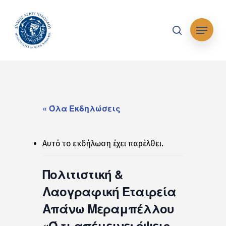
Skip
to
Μενού
main
search
content
« Όλα Εκδηλώσεις
Αυτό το εκδήλωση έχει παρέλθει.
Πολιτιστική &
Λαογραφική Εταιρεία
Απάνω Μεραμπέλλου
«Ό,τι απέμεινε: όψεις