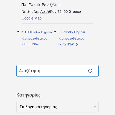
Πλ. Ελευθ. Βενιζέλου
Νεάπολη
,
Λασιθίου
72400
Greece
+
Google Map
Βαϊάνα-Θερινό
Η ΠΙΣΙΝΑ – Θερινό
Κινηματοθέατρο
Κινηματοθέατρο
«ΧΡΙΣΤΙΝΑ»
“ΧΡΙΣΤΙΝΑ”
Kατηγορίες
Kατηγορίες
Kατηγορίες
Επιλογή κατηγορίας