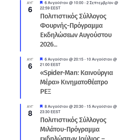
Προτεινόμενο
6 Αυγούστου @ 10:00
-
2 Σεπτεμβρίου @
ΑΥΓ
6
22:59
EEST
Πολιτιστικός Σύλλογος
Φουρνής-Πρόγραμμα
Εκδηλώσεων Αυγούστου
2026...
Προτεινόμενο
6 Αυγούστου @ 20:15
-
10 Αυγούστου @
ΑΥΓ
6
21:00
EEST
«Spider-Man: Καινούργια
Μέρα» Κινηματοθέατρο
ΡΕΞ
Προτεινόμενο
8 Αυγούστου @ 20:30
-
15 Αυγούστου @
ΑΥΓ
8
23:30
EEST
Πολιτιστικός Σύλλογος
Μιλάτου-Πρόγραμμα
εκδηλώσεων Ιούλιος –