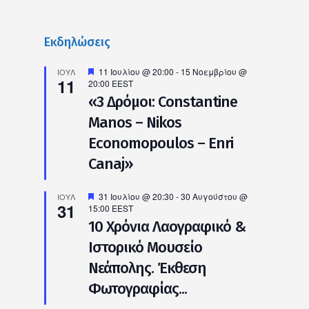
Εκδηλώσεις
Προτεινόμενο
11 Ιουλίου @ 20:00
-
15 Νοεμβρίου @
ΙΟΎΛ
11
20:00
EEST
«3 Δρόμοι: Constantine
Manos – Nikos
Economopoulos – Enri
Canaj»
Προτεινόμενο
31 Ιουλίου @ 20:30
-
30 Αυγούστου @
ΙΟΎΛ
31
15:00
EEST
10 Χρόνια Λαογραφικό &
Ιστορικό Μουσείο
Νεάπολης. Έκθεση
Φωτογραφίας...