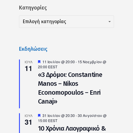
Kατηγορίες
Kατηγορίες
Kατηγορίες
Επιλογή κατηγορίας
Εκδηλώσεις
Προτεινόμενο
11 Ιουλίου @ 20:00
-
15 Νοεμβρίου @
ΙΟΎΛ
11
20:00
EEST
«3 Δρόμοι: Constantine
Manos – Nikos
Economopoulos – Enri
Canaj»
Προτεινόμενο
31 Ιουλίου @ 20:30
-
30 Αυγούστου @
ΙΟΎΛ
31
15:00
EEST
10 Χρόνια Λαογραφικό &