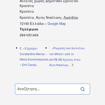
Αύλειος χώρος Δημοτικού Σχολείου
Κρούστα
Κρούστα
Κρούστα, Άγιος Νικόλαος
,
Λασιθίου
72150
Ελλάδα
+ Google Map
Τηλέφωνο
2841051404
«Ρωμαίος και Ιουλιέτα»
«3 Δρόμοι:
Constantine Manos –
του Μποστ από το
Nikos Economopoulos
ΔΗ.ΠΕ.ΘΕ Κρήτης στον
– Enri Canaj»
Άγιο Νικόλαο...