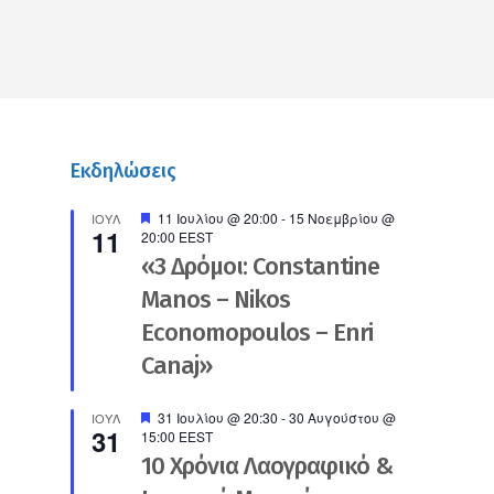
Εκδηλώσεις
Προτεινόμενο
11 Ιουλίου @ 20:00
-
15 Νοεμβρίου @
ΙΟΎΛ
11
20:00
EEST
«3 Δρόμοι: Constantine
Manos – Nikos
Economopoulos – Enri
Canaj»
Προτεινόμενο
31 Ιουλίου @ 20:30
-
30 Αυγούστου @
ΙΟΎΛ
31
15:00
EEST
10 Χρόνια Λαογραφικό &