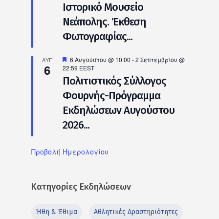
Ιστορικό Μουσείο
Νεάπολης. Έκθεση
Φωτογραφίας...
Προτεινόμενο
6 Αυγούστου @ 10:00
-
2 Σεπτεμβρίου @
ΑΥΓ
6
22:59
EEST
Πολιτιστικός Σύλλογος
Φουρνής-Πρόγραμμα
Εκδηλώσεων Αυγούστου
2026...
Προβολή Ημερολογίου
Κατηγορίες Εκδηλώσεων
Ήθη & Έθιμα
Αθλητικές Δραστηριότητες