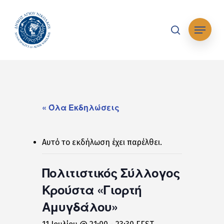
Skip
to
Μενού
main
search
content
« Όλα Εκδηλώσεις
Αυτό το εκδήλωση έχει παρέλθει.
Πολιτιστικός Σύλλογος
Κρούστα «Γιορτή
Αμυγδάλου»