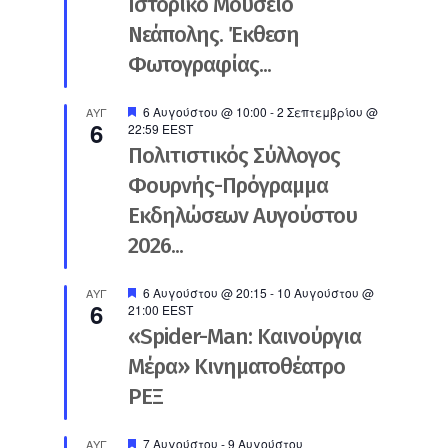
Ιστορικό Μουσείο
Νεάπολης. Έκθεση
Φωτογραφίας...
Προτεινόμενο
6 Αυγούστου @ 10:00
-
2 Σεπτεμβρίου @
ΑΥΓ
6
22:59
EEST
Πολιτιστικός Σύλλογος
Φουρνής-Πρόγραμμα
Εκδηλώσεων Αυγούστου
2026...
Προτεινόμενο
6 Αυγούστου @ 20:15
-
10 Αυγούστου @
ΑΥΓ
6
21:00
EEST
«Spider-Man: Καινούργια
Μέρα» Κινηματοθέατρο
ΡΕΞ
Προτεινόμενο
7 Αυγούστου
-
9 Αυγούστου
ΑΥΓ