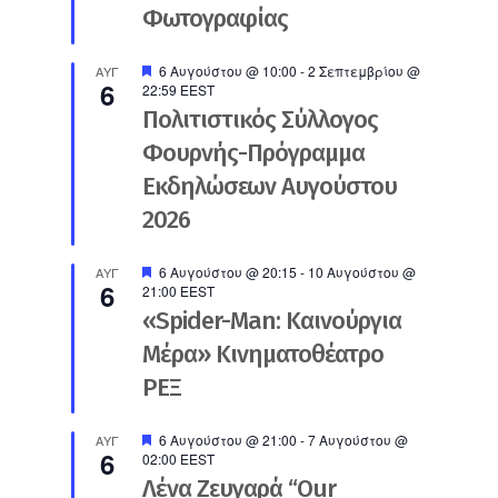
Φωτογραφίας
Προτεινόμενο
6 Αυγούστου @ 10:00
-
2 Σεπτεμβρίου @
ΑΥΓ
6
22:59
EEST
Πολιτιστικός Σύλλογος
Φουρνής-Πρόγραμμα
Εκδηλώσεων Αυγούστου
2026
Προτεινόμενο
6 Αυγούστου @ 20:15
-
10 Αυγούστου @
ΑΥΓ
6
21:00
EEST
«Spider-Man: Καινούργια
Μέρα» Κινηματοθέατρο
ΡΕΞ
Προτεινόμενο
6 Αυγούστου @ 21:00
-
7 Αυγούστου @
ΑΥΓ
6
02:00
EEST
Λένα Ζευγαρά “Our