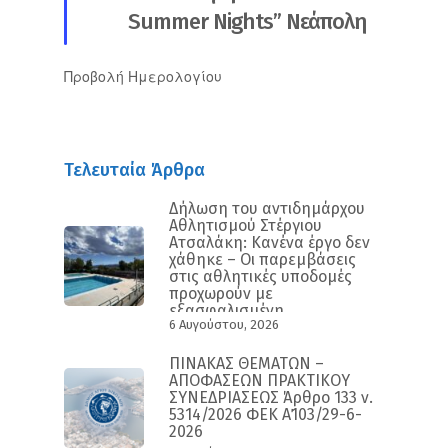
Summer Nights” Νεάπολη
Προβολή Ημερολογίου
Τελευταία Άρθρα
Δήλωση του αντιδημάρχου
Αθλητισμού Στέργιου
Ατσαλάκη: Κανένα έργο δεν
χάθηκε – Οι παρεμβάσεις
στις αθλητικές υποδομές
προχωρούν με
εξασφαλισμένη
6 Αυγούστου, 2026
χρηματοδότηση και
συγκεκριμένο
χρονοδιάγραμμα
ΠΙΝΑΚΑΣ ΘΕΜΑΤΩΝ –
ΑΠΟΦΑΣΕΩΝ ΠΡΑΚΤΙΚΟΥ
ΣΥΝΕΔΡΙΑΣΕΩΣ Άρθρο 133 ν.
5314/2026 ΦΕΚ Α΄103/29-6-
2026