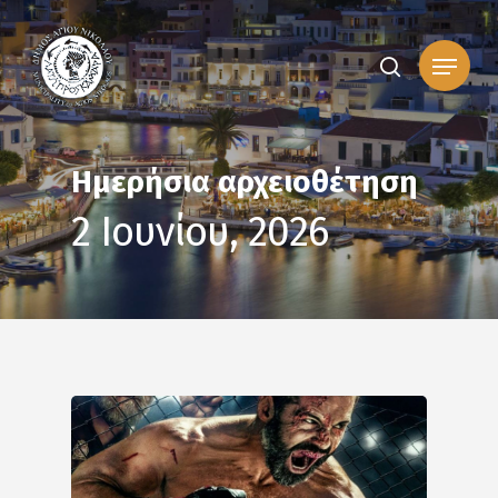
Skip
to
Μενού
main
search
content
Ημερήσια αρχειοθέτηση
2 Ιουνίου, 2026