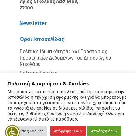
Άγιος Νικόλαος Λασιθίου,
72100
Newsletter
Όροι Ιστοσελίδας
Πολιτική Ιδιωτικότητας και Προστασίας
Προσωπικών Δεδομένων του Δήμου Αγίου
Νικολάου
Πολιτική Cookies
Πολιτική Απορρήτου & Cookies
Με σκοπό να καταστήσουμε ελκυστική την επίσκεψη στην
ιστοσελίδα ή την χρήση εφαρμογής και για να μπορέσουμε
να παρέχουμε συγκεκριμένες λειτουργίες, χρησιμοποιούμε
τα γνωστά ως cookies σε διάφορες σελίδες. Μπορείτε να
δείτε τις Ρυθμίσεις Cookies ή να κάνετε Αποδοχή Όλων για
Copyright © 2026 - Άγιος Νικόλαος
να εξαφανιστεί αυτό το παράθυρο.
Υλοποίηση:
Polis Suite
Ρυθμίσεις Cookies
Απόρριψη Όλων
Αποδοχή όλων
facebook
vimeo
linkedin
youtube