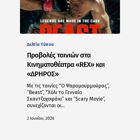
Δελτία Tύπου
Προβολές ταινιών στα
Κινηματοθέατρα «REX» και
«ΔΡΗΡΟΣ»
Με τις ταινίες "Ο Ψαρομουρμούρας”,
“Beast”, "Χόλι το Γενναίο
Σκαντζοχοιράκι” και “Scary Movie”,
συνεχίζονται οι…
2 Ιουνίου, 2026