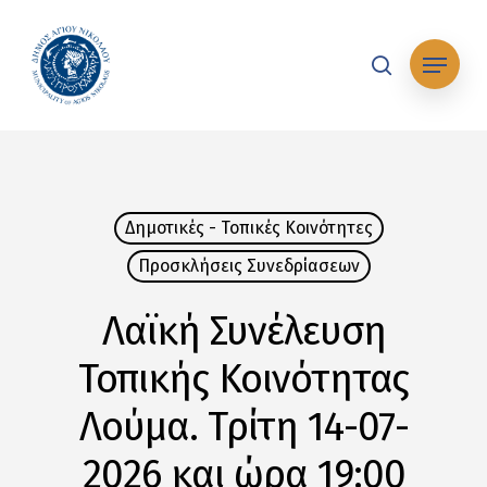
Skip
to
Μενού
main
search
content
Δημοτικές - Τοπικές Κοινότητες
Προσκλήσεις Συνεδρίασεων
Λαϊκή Συνέλευση
Τοπικής Κοινότητας
Λούμα. Τρίτη 14-07-
2026 και ώρα 19:00