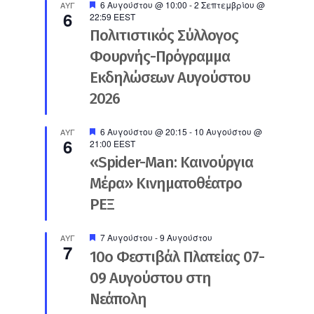
Προτεινόμενο
6 Αυγούστου @ 10:00
-
2 Σεπτεμβρίου @
ΑΥΓ
6
22:59
EEST
Πολιτιστικός Σύλλογος
Φουρνής-Πρόγραμμα
Εκδηλώσεων Αυγούστου
2026
Προτεινόμενο
6 Αυγούστου @ 20:15
-
10 Αυγούστου @
ΑΥΓ
6
21:00
EEST
«Spider-Man: Καινούργια
Μέρα» Κινηματοθέατρο
ΡΕΞ
Προτεινόμενο
7 Αυγούστου
-
9 Αυγούστου
ΑΥΓ
7
10ο Φεστιβάλ Πλατείας 07-
09 Αυγούστου στη
Νεάπολη