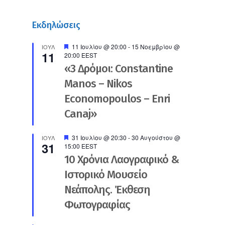
Εκδηλώσεις
Προτεινόμενο
11 Ιουλίου @ 20:00
-
15 Νοεμβρίου @
ΙΟΎΛ
11
20:00
EEST
«3 Δρόμοι: Constantine
Manos – Nikos
Economopoulos – Enri
Canaj»
Προτεινόμενο
31 Ιουλίου @ 20:30
-
30 Αυγούστου @
ΙΟΎΛ
31
15:00
EEST
10 Χρόνια Λαογραφικό &
Ιστορικό Μουσείο
Νεάπολης. Έκθεση
Φωτογραφίας