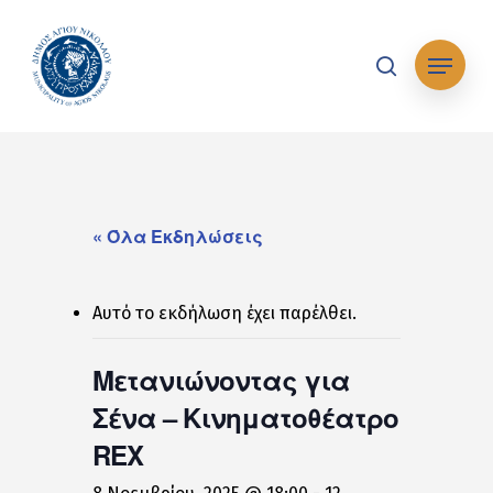
Skip
to
Μενού
main
search
content
« Όλα Εκδηλώσεις
Αυτό το εκδήλωση έχει παρέλθει.
Μετανιώνοντας για
Σένα – Κινηματοθέατρο
REX