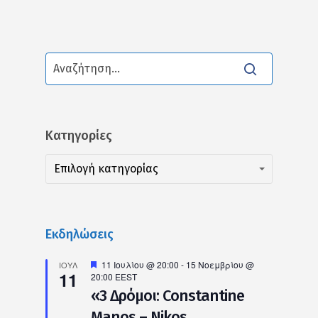
Kατηγορίες
Kατηγορίες
Kατηγορίες
Επιλογή κατηγορίας
Εκδηλώσεις
Προτεινόμενο
11 Ιουλίου @ 20:00
-
15 Νοεμβρίου @
ΙΟΎΛ
11
20:00
EEST
«3 Δρόμοι: Constantine
Manos – Nikos