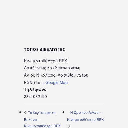
ΤΌΠΟΣ ΔΙΕΞΑΓΩΓΉΣ
Κινηματοθέατρο REX
Λασθένους και Σφακιανάκη
Αγιος Νικόλαος
,
Λασιθίου
72150
Ελλάδα
+ Google Map
Τηλέφωνο
2841082190
Η Ώρα του Λύκου –
Το Κορίτσι με τη
Βελόνα –
Κινηματοθέατρο REX
Κινηματοθέατρο REX