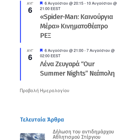
Προτεινόμενο
6 Αυγούστου @ 20:15
-
10 Αυγούστου @
ΑΥΓ
6
21:00
EEST
«Spider-Man: Καινούργια
Μέρα» Κινηματοθέατρο
ΡΕΞ
Προτεινόμενο
6 Αυγούστου @ 21:00
-
7 Αυγούστου @
ΑΥΓ
6
02:00
EEST
Λένα Ζευγαρά “Our
Summer Nights” Νεάπολη
Προβολή Ημερολογίου
Τελευταία Άρθρα
Δήλωση του αντιδημάρχου
Αθλητισμού Στέργιου