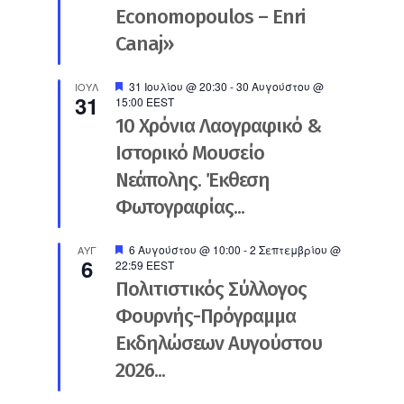
Economopoulos – Enri
Canaj»
Προτεινόμενο
31 Ιουλίου @ 20:30
-
30 Αυγούστου @
ΙΟΎΛ
31
15:00
EEST
10 Χρόνια Λαογραφικό &
Ιστορικό Μουσείο
Νεάπολης. Έκθεση
Φωτογραφίας...
Προτεινόμενο
6 Αυγούστου @ 10:00
-
2 Σεπτεμβρίου @
ΑΥΓ
6
22:59
EEST
Πολιτιστικός Σύλλογος
Φουρνής-Πρόγραμμα
Εκδηλώσεων Αυγούστου
2026...