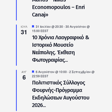
Economopoulos – Enri
Canaj»
Προτεινόμενο
31 Ιουλίου @ 20:30
-
30 Αυγούστου @
ΙΟΎΛ
31
15:00
EEST
10 Χρόνια Λαογραφικό &
Ιστορικό Μουσείο
Νεάπολης. Έκθεση
Φωτογραφίας...
Προτεινόμενο
6 Αυγούστου @ 10:00
-
2 Σεπτεμβρίου @
ΑΥΓ
6
22:59
EEST
Πολιτιστικός Σύλλογος
Φουρνής-Πρόγραμμα
Εκδηλώσεων Αυγούστου
2026...