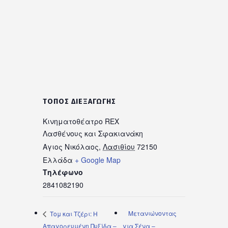
ΤΌΠΟΣ ΔΙΕΞΑΓΩΓΉΣ
Κινηματοθέατρο REX
Λασθένους και Σφακιανάκη
Αγιος Νικόλαος
,
Λασιθίου
72150
Ελλάδα
+ Google Map
Τηλέφωνο
2841082190
Μετανιώνοντας
Τομ και Τζέρι: Η
Απαγορευμένη Πυξίδα –
για Σένα –