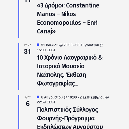
«3 Δρόμοι: Constantine
Manos – Nikos
Economopoulos – Enri
Canaj»
Προτεινόμενο
31 Ιουλίου @ 20:30
-
30 Αυγούστου @
ΙΟΎΛ
31
15:00
EEST
10 Χρόνια Λαογραφικό &
Ιστορικό Μουσείο
Νεάπολης. Έκθεση
Φωτογραφίας...
Προτεινόμενο
6 Αυγούστου @ 10:00
-
2 Σεπτεμβρίου @
ΑΥΓ
6
22:59
EEST
Πολιτιστικός Σύλλογος
Φουρνής-Πρόγραμμα
Εκδηλώσεων Αυγούστου