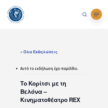
Skip
to
Μενού
main
search
content
« Όλα Εκδηλώσεις
Αυτό το εκδήλωση έχει παρέλθει.
Το Κορίτσι με τη
Βελόνα –
Κινηματοθέατρο REX