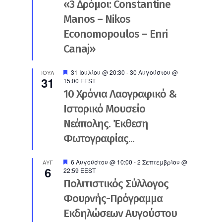
«3 Δρόμοι: Constantine
Manos – Nikos
Economopoulos – Enri
Canaj»
Προτεινόμενο
31 Ιουλίου @ 20:30
-
30 Αυγούστου @
ΙΟΎΛ
31
15:00
EEST
10 Χρόνια Λαογραφικό &
Ιστορικό Μουσείο
Νεάπολης. Έκθεση
Φωτογραφίας...
Προτεινόμενο
6 Αυγούστου @ 10:00
-
2 Σεπτεμβρίου @
ΑΥΓ
6
22:59
EEST
Πολιτιστικός Σύλλογος
Φουρνής-Πρόγραμμα
Εκδηλώσεων Αυγούστου