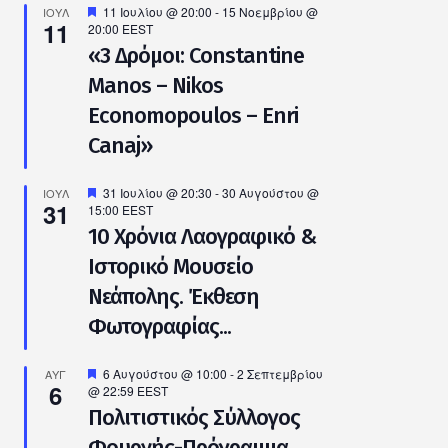
λώσεις
Προτεινόμενο
11 Ιουλίου @ 20:00
-
15 Νοεμβρίου @
ΙΟΎΛ
11
20:00
EEST
«3 Δρόμοι: Constantine
Manos – Nikos
Economopoulos – Enri
Canaj»
Προτεινόμενο
31 Ιουλίου @ 20:30
-
30 Αυγούστου @
ΙΟΎΛ
31
15:00
EEST
10 Χρόνια Λαογραφικό &
Ιστορικό Μουσείο
Νεάπολης. Έκθεση
Φωτογραφίας...
Προτεινόμενο
6 Αυγούστου @ 10:00
-
2 Σεπτεμβρίου
ΑΥΓ
6
@ 22:59
EEST
Πολιτιστικός Σύλλογος
Φουρνής-Πρόγραμμα