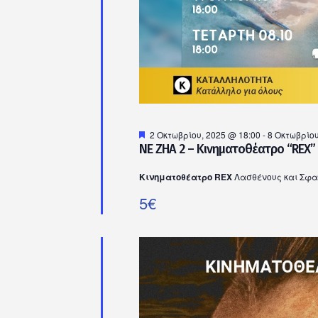
Προτεινόμενο
2 Οκτωβρίου, 2025 @ 18:00
-
8 Οκτωβρίου
NE ZHA 2 – Κινηματοθέατρο “REX”
Κινηματοθέατρο REX
Λασθένους και Σφα
5€