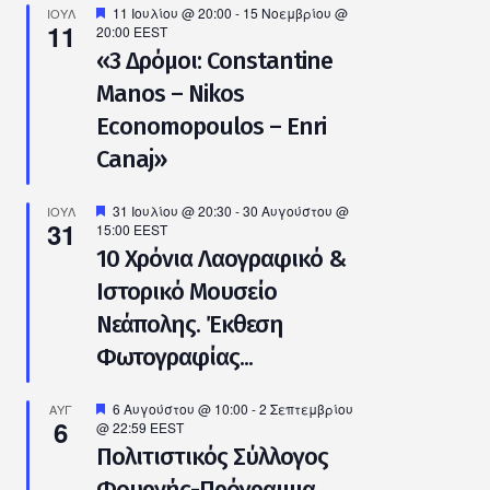
λώσεις
Προτεινόμενο
11 Ιουλίου @ 20:00
-
15 Νοεμβρίου @
ΙΟΎΛ
11
20:00
EEST
«3 Δρόμοι: Constantine
Manos – Nikos
Economopoulos – Enri
Canaj»
Προτεινόμενο
31 Ιουλίου @ 20:30
-
30 Αυγούστου @
ΙΟΎΛ
31
15:00
EEST
10 Χρόνια Λαογραφικό &
Ιστορικό Μουσείο
Νεάπολης. Έκθεση
Φωτογραφίας...
Προτεινόμενο
6 Αυγούστου @ 10:00
-
2 Σεπτεμβρίου
ΑΥΓ
6
@ 22:59
EEST
Πολιτιστικός Σύλλογος
Φουρνής-Πρόγραμμα