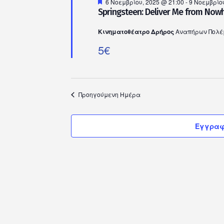
Προτεινόμενο
6 Νοεμβρίου, 2025 @ 21:00
-
9 Νοεμβρίου
Springsteen: Deliver Me from No
Κινηματοθέατρο Δρήρος
Αναπήρων Πολέμ
5€
Προηγούμενη Ημέρα
Εγγραφ