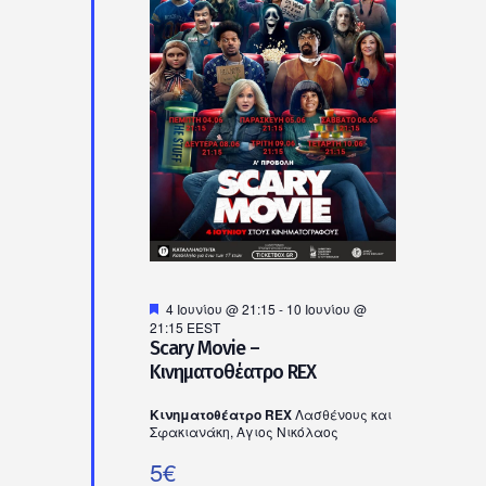
Προτεινόμενο
4 Ιουνίου @ 21:15
-
10 Ιουνίου @
21:15
EEST
Scary Movie –
Κινηματοθέατρο REX
Κινηματοθέατρο REX
Λασθένους και
Σφακιανάκη, Αγιος Νικόλαος
5€