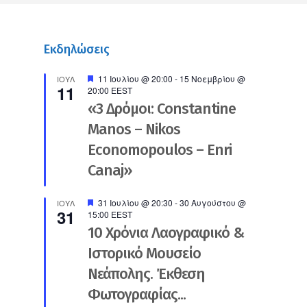
Εκδηλώσεις
Προτεινόμενο
11 Ιουλίου @ 20:00
-
15 Νοεμβρίου @
ΙΟΎΛ
11
20:00
EEST
«3 Δρόμοι: Constantine
Manos – Nikos
Economopoulos – Enri
Canaj»
Προτεινόμενο
31 Ιουλίου @ 20:30
-
30 Αυγούστου @
ΙΟΎΛ
31
15:00
EEST
10 Χρόνια Λαογραφικό &
Ιστορικό Μουσείο
Νεάπολης. Έκθεση
Φωτογραφίας...