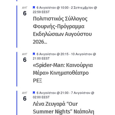
Προτεινόμενο
6 Αυγούστου @ 10:00
-
2 Σεπτεμβρίου @
ΑΥΓ
6
22:59
EEST
Πολιτιστικός Σύλλογος
Φουρνής-Πρόγραμμα
Εκδηλώσεων Αυγούστου
2026...
Προτεινόμενο
6 Αυγούστου @ 20:15
-
10 Αυγούστου @
ΑΥΓ
6
21:00
EEST
«Spider-Man: Καινούργια
Μέρα» Κινηματοθέατρο
ΡΕΞ
Προτεινόμενο
6 Αυγούστου @ 21:00
-
7 Αυγούστου @
ΑΥΓ
6
02:00
EEST
Λένα Ζευγαρά “Our
Summer Nights” Νεάπολη