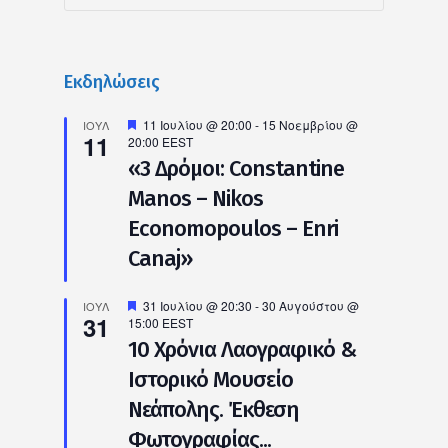
Εκδηλώσεις
Προτεινόμενο
11 Ιουλίου @ 20:00
-
15 Νοεμβρίου @
ΙΟΎΛ
11
20:00
EEST
«3 Δρόμοι: Constantine
Manos – Nikos
Economopoulos – Enri
Canaj»
Προτεινόμενο
31 Ιουλίου @ 20:30
-
30 Αυγούστου @
ΙΟΎΛ
31
15:00
EEST
10 Χρόνια Λαογραφικό &
Ιστορικό Μουσείο
Νεάπολης. Έκθεση
Φωτογραφίας...