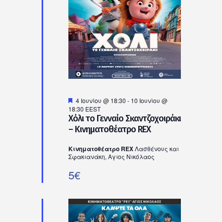
Ιουνίου,
2026
Προτεινόμενο
4 Ιουνίου @ 18:30
-
10 Ιουνίου @
18:30
EEST
Χόλι το Γενναίο Σκαντζοχοιράκι
– Κινηματοθέατρο REX
Κινηματοθέατρο REX
Λασθένους και
Σφακιανάκη, Αγιος Νικόλαος
5€