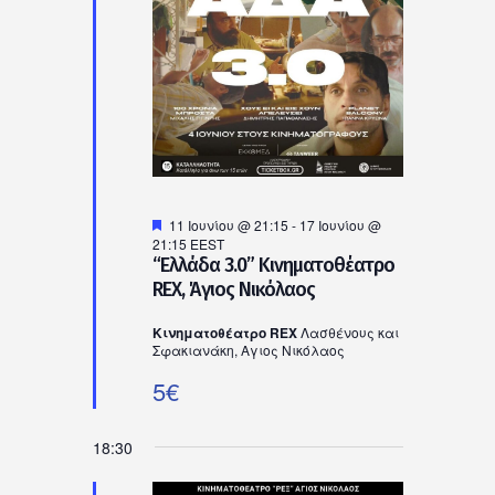
Ιουνίου,
2026
Προτεινόμενο
11 Ιουνίου @ 21:15
-
17 Ιουνίου @
21:15
EEST
“Ελλάδα 3.0” Κινηματοθέατρο
REX, Άγιος Νικόλαος
Κινηματοθέατρο REX
Λασθένους και
Σφακιανάκη, Αγιος Νικόλαος
5€
18:30