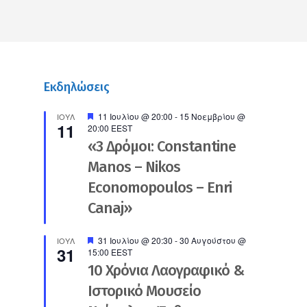
Εκδηλώσεις
Προτεινόμενο
11 Ιουλίου @ 20:00
-
15 Νοεμβρίου @
ΙΟΎΛ
11
20:00
EEST
«3 Δρόμοι: Constantine
Manos – Nikos
Economopoulos – Enri
Canaj»
Προτεινόμενο
31 Ιουλίου @ 20:30
-
30 Αυγούστου @
ΙΟΎΛ
31
15:00
EEST
10 Χρόνια Λαογραφικό &
Ιστορικό Μουσείο