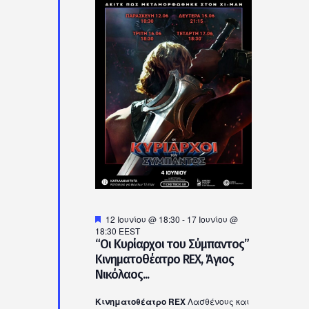
Προτεινόμενο
12 Ιουνίου @ 18:30
-
17 Ιουνίου @
18:30
EEST
“Οι Κυρίαρχοι του Σύμπαντος”
Κινηματοθέατρο REX, Άγιος
Νικόλαος...
Κινηματοθέατρο REX
Λασθένους και