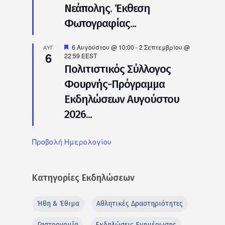
Νεάπολης. Έκθεση
Φωτογραφίας...
Προτεινόμενο
6 Αυγούστου @ 10:00
-
2 Σεπτεμβρίου @
ΑΥΓ
6
22:59
EEST
Πολιτιστικός Σύλλογος
Φουρνής-Πρόγραμμα
Εκδηλώσεων Αυγούστου
2026...
Προβολή Ημερολογίου
Κατηγορίες Εκδηλώσεων
Ήθη & Έθιμα
Αθλητικές Δραστηριότητες
Γαστρονομία
Εκδηλώσεις Ενημέρωσης