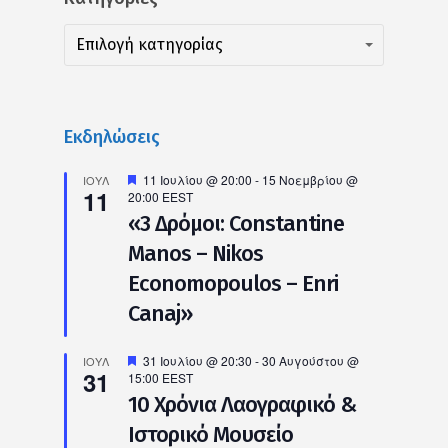
Kατηγορίες
Kατηγορίες
Επιλογή κατηγορίας
Εκδηλώσεις
Προτεινόμενο
11 Ιουλίου @ 20:00
-
15 Νοεμβρίου @
ΙΟΎΛ
11
20:00
EEST
«3 Δρόμοι: Constantine
Manos – Nikos
Economopoulos – Enri
Canaj»
Προτεινόμενο
31 Ιουλίου @ 20:30
-
30 Αυγούστου @
ΙΟΎΛ
31
15:00
EEST
10 Χρόνια Λαογραφικό &
Ιστορικό Μουσείο