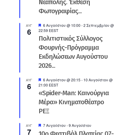
Νεάπολης. Έκθεση
Φωτογραφίας...
Προτεινόμενο
6 Αυγούστου @ 10:00
-
2 Σεπτεμβρίου @
ΑΥΓ
6
22:59
EEST
Πολιτιστικός Σύλλογος
Φουρνής-Πρόγραμμα
Εκδηλώσεων Αυγούστου
2026...
Προτεινόμενο
6 Αυγούστου @ 20:15
-
10 Αυγούστου @
ΑΥΓ
6
21:00
EEST
«Spider-Man: Καινούργια
Μέρα» Κινηματοθέατρο
ΡΕΞ
Προτεινόμενο
7 Αυγούστου
-
9 Αυγούστου
ΑΥΓ
7
10ο Φεστιβάλ Πλατείας 07-