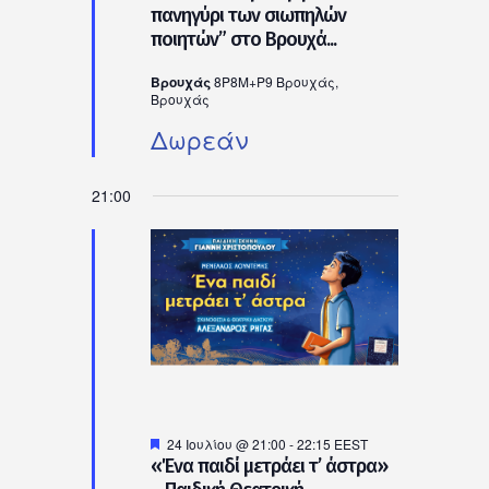
πανηγύρι των σιωπηλών
ποιητών” στο Βρουχά...
Βρουχάς
8P8M+P9 Βρουχάς,
Βρουχάς
Δωρεάν
21:00
Προτεινόμενο
24 Ιουλίου @ 21:00
-
22:15
EEST
«Ένα παιδί μετράει τ’ άστρα»