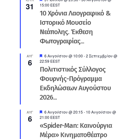
31
15:00
EEST
10 Χρόνια Λαογραφικό &
Ιστορικό Μουσείο
Νεάπολης. Έκθεση
Φωτογραφίας...
Προτεινόμενο
6 Αυγούστου @ 10:00
-
2 Σεπτεμβρίου @
ΑΥΓ
6
22:59
EEST
Πολιτιστικός Σύλλογος
Φουρνής-Πρόγραμμα
Εκδηλώσεων Αυγούστου
2026...
Προτεινόμενο
6 Αυγούστου @ 20:15
-
10 Αυγούστου @
ΑΥΓ
6
21:00
EEST
«Spider-Man: Καινούργια
Μέρα» Κινηματοθέατρο