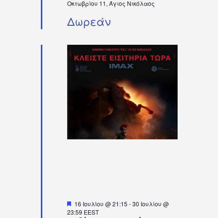
Οκτωβρίου 11, Άγιος Νικόλαος
Δωρεάν
Προτεινόμενο
16 Ιουλίου @ 21:15
-
30 Ιουλίου @
23:59
EEST