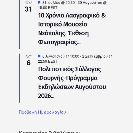
Προτεινόμενο
31 Ιουλίου @ 20:30
-
30 Αυγούστου @
ΙΟΎΛ
31
15:00
EEST
10 Χρόνια Λαογραφικό &
Ιστορικό Μουσείο
Νεάπολης. Έκθεση
Φωτογραφίας...
Προτεινόμενο
6 Αυγούστου @ 10:00
-
2 Σεπτεμβρίου @
ΑΥΓ
6
22:59
EEST
Πολιτιστικός Σύλλογος
Φουρνής-Πρόγραμμα
Εκδηλώσεων Αυγούστου
2026...
Προβολή Ημερολογίου