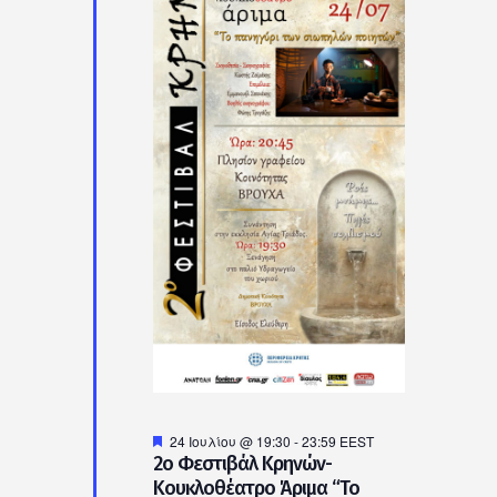
Προτεινόμενο
24 Ιουλίου @ 19:30
-
23:59
EEST
2ο Φεστιβάλ Κρηνών-
Κουκλοθέατρο Άριμα “Το