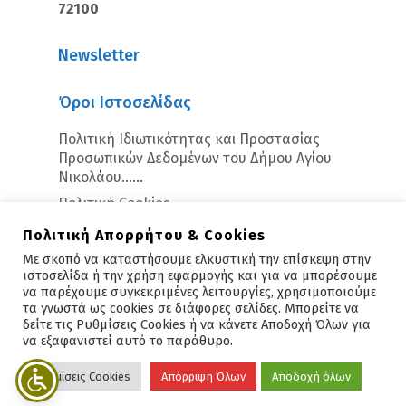
72100
Newsletter
Όροι Ιστοσελίδας
Πολιτική Ιδιωτικότητας και Προστασίας
Προσωπικών Δεδομένων του Δήμου Αγίου
Νικολάου…...
Πολιτική Cookies
Πολιτική Απορρήτου & Cookies
Με σκοπό να καταστήσουμε ελκυστική την επίσκεψη στην
ιστοσελίδα ή την χρήση εφαρμογής και για να μπορέσουμε
να παρέχουμε συγκεκριμένες λειτουργίες, χρησιμοποιούμε
τα γνωστά ως cookies σε διάφορες σελίδες. Μπορείτε να
δείτε τις Ρυθμίσεις Cookies ή να κάνετε Αποδοχή Όλων για
Copyright © 2026 - Άγιος Νικόλαος
να εξαφανιστεί αυτό το παράθυρο.
Υλοποίηση:
Polis Suite
Ρυθμίσεις Cookies
Απόρριψη Όλων
Αποδοχή όλων
facebook
vimeo
linkedin
youtube