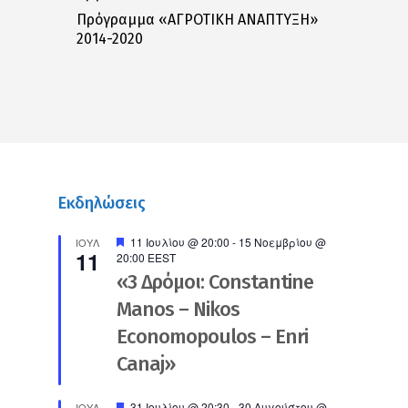
Πρόγραμμα «ΑΓΡΟΤΙΚΗ ΑΝΑΠΤΥΞΗ»
2014-2020
Εκδηλώσεις
Προτεινόμενο
11 Ιουλίου @ 20:00
-
15 Νοεμβρίου @
ΙΟΎΛ
11
20:00
EEST
«3 Δρόμοι: Constantine
Manos – Nikos
Economopoulos – Enri
Canaj»
Προτεινόμενο
31 Ιουλίου @ 20:30
-
30 Αυγούστου @
ΙΟΎΛ