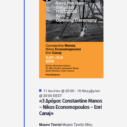
Ιουλίου,
2026
Προτεινόμενο
11 Ιουλίου @ 20:00
-
15 Νοεμβρίου
@ 20:00
EEST
«3 Δρόμοι: Constantine Manos
– Nikos Economopoulos – Enri
Canaj»
Museo Tzortzi
Museo Tzortzi 28ης