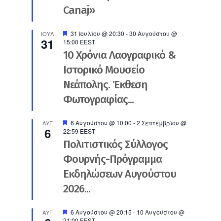
Canaj»
Προτεινόμενο
31 Ιουλίου @ 20:30
-
30 Αυγούστου @
ΙΟΎΛ
31
15:00
EEST
10 Χρόνια Λαογραφικό &
Ιστορικό Μουσείο
Νεάπολης. Έκθεση
Φωτογραφίας...
Προτεινόμενο
6 Αυγούστου @ 10:00
-
2 Σεπτεμβρίου @
ΑΥΓ
6
22:59
EEST
Πολιτιστικός Σύλλογος
Φουρνής-Πρόγραμμα
Εκδηλώσεων Αυγούστου
2026...
Προτεινόμενο
6 Αυγούστου @ 20:15
-
10 Αυγούστου @
ΑΥΓ
21:00
EEST