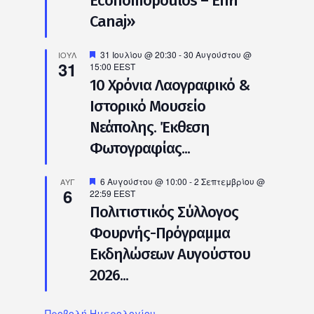
Economopoulos – Enri
Canaj»
Προτεινόμενο
31 Ιουλίου @ 20:30
-
30 Αυγούστου @
ΙΟΎΛ
31
15:00
EEST
10 Χρόνια Λαογραφικό &
Ιστορικό Μουσείο
Νεάπολης. Έκθεση
Φωτογραφίας...
Προτεινόμενο
6 Αυγούστου @ 10:00
-
2 Σεπτεμβρίου @
ΑΥΓ
6
22:59
EEST
Πολιτιστικός Σύλλογος
Φουρνής-Πρόγραμμα
Εκδηλώσεων Αυγούστου
2026...
Προβολή Ημερολογίου