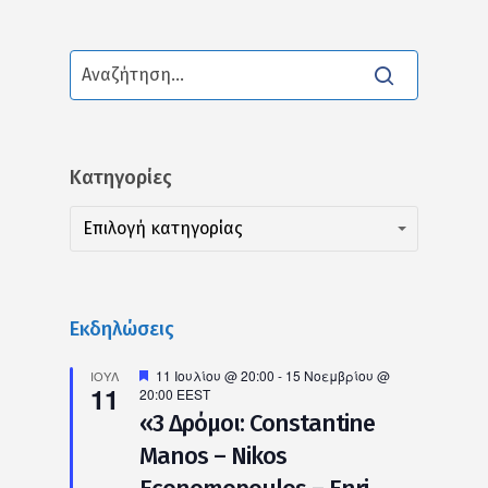
Kατηγορίες
Kατηγορίες
Kατηγορίες
Επιλογή κατηγορίας
Εκδηλώσεις
Προτεινόμενο
11 Ιουλίου @ 20:00
-
15 Νοεμβρίου @
ΙΟΎΛ
11
20:00
EEST
«3 Δρόμοι: Constantine
Manos – Nikos