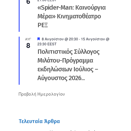
6
«Spider-Man: Καινούργια
Μέρα» Κινηματοθέατρο
ΡΕΞ
Προτεινόμενο
8 Αυγούστου @ 20:30
-
15 Αυγούστου @
ΑΥΓ
8
23:30
EEST
Πολιτιστικός Σύλλογος
Μιλάτου-Πρόγραμμα
εκδηλώσεων Ιούλιος –
Αύγουστος 2026...
Προβολή Ημερολογίου
Τελευταία Άρθρα