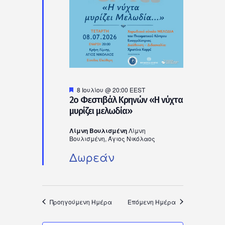
Προτεινόμενο
8 Ιουλίου @ 20:00
EEST
2ο Φεστιβάλ Κρηνών «Η νύχτα
μυρίζει μελωδία»
Λίμνη Βουλισμένη
Λίμνη
Βουλισμένη, Άγιος Νικόλαος
Δωρεάν
Προηγούμενη Ημέρα
Επόμενη Ημέρα