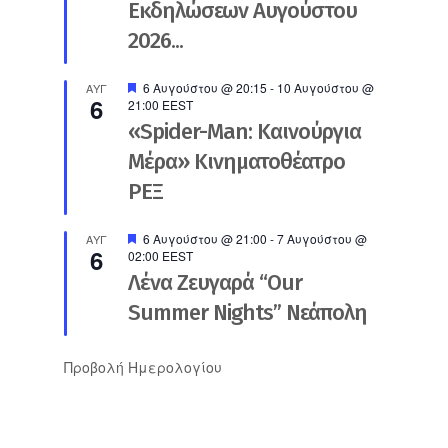
Εκδηλώσεων Αυγούστου
2026...
Προτεινόμενο
6 Αυγούστου @ 20:15
-
10 Αυγούστου @
ΑΥΓ
6
21:00
EEST
«Spider-Man: Καινούργια
Μέρα» Κινηματοθέατρο
ΡΕΞ
Προτεινόμενο
6 Αυγούστου @ 21:00
-
7 Αυγούστου @
ΑΥΓ
6
02:00
EEST
Λένα Ζευγαρά “Our
Summer Nights” Νεάπολη
Προβολή Ημερολογίου