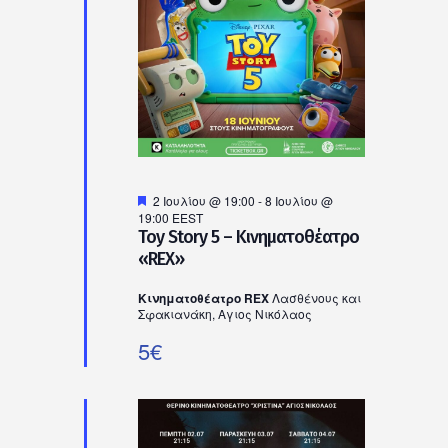
Ιουλίου,
2026
Προτεινόμενο
2 Ιουλίου @ 19:00
-
8 Ιουλίου @
19:00
EEST
Toy Story 5 – Κινηματοθέατρο
«REX»
Κινηματοθέατρο REX
Λασθένους και
Σφακιανάκη, Αγιος Νικόλαος
5€