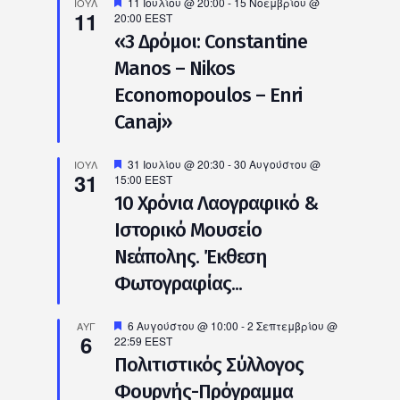
Προτεινόμενο
11 Ιουλίου @ 20:00
-
15 Νοεμβρίου @
ΙΟΎΛ
11
20:00
EEST
«3 Δρόμοι: Constantine
Manos – Nikos
Economopoulos – Enri
Canaj»
Προτεινόμενο
31 Ιουλίου @ 20:30
-
30 Αυγούστου @
ΙΟΎΛ
31
15:00
EEST
10 Χρόνια Λαογραφικό &
Ιστορικό Μουσείο
Νεάπολης. Έκθεση
Φωτογραφίας...
Προτεινόμενο
6 Αυγούστου @ 10:00
-
2 Σεπτεμβρίου @
ΑΥΓ
6
22:59
EEST
Πολιτιστικός Σύλλογος
Φουρνής-Πρόγραμμα