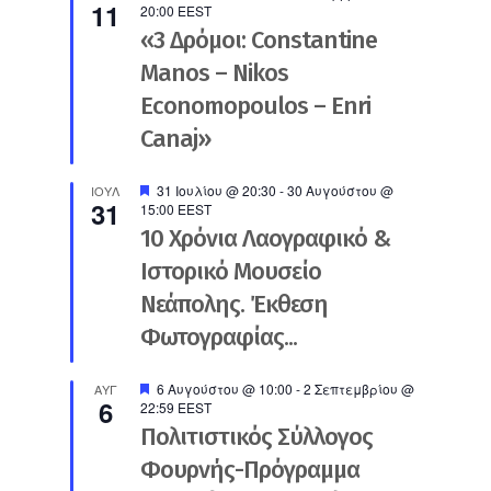
11
20:00
EEST
«3 Δρόμοι: Constantine
Manos – Nikos
Economopoulos – Enri
Canaj»
Προτεινόμενο
31 Ιουλίου @ 20:30
-
30 Αυγούστου @
ΙΟΎΛ
31
15:00
EEST
10 Χρόνια Λαογραφικό &
Ιστορικό Μουσείο
Νεάπολης. Έκθεση
Φωτογραφίας...
Προτεινόμενο
6 Αυγούστου @ 10:00
-
2 Σεπτεμβρίου @
ΑΥΓ
6
22:59
EEST
Πολιτιστικός Σύλλογος
Φουρνής-Πρόγραμμα