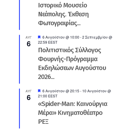
Ιστορικό Μουσείο
Νεάπολης. Έκθεση
Φωτογραφίας...
Προτεινόμενο
6 Αυγούστου @ 10:00
-
2 Σεπτεμβρίου @
ΑΥΓ
6
22:59
EEST
Πολιτιστικός Σύλλογος
Φουρνής-Πρόγραμμα
Εκδηλώσεων Αυγούστου
2026...
Προτεινόμενο
6 Αυγούστου @ 20:15
-
10 Αυγούστου @
ΑΥΓ
6
21:00
EEST
«Spider-Man: Καινούργια
Μέρα» Κινηματοθέατρο
ΡΕΞ