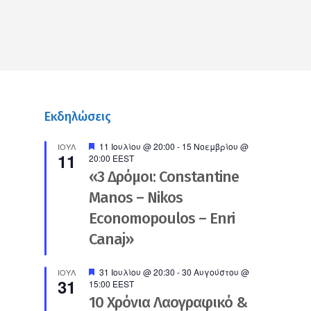
Εκδηλώσεις
Προτεινόμενο
11 Ιουλίου @ 20:00
-
15 Νοεμβρίου @
ΙΟΎΛ
11
20:00
EEST
«3 Δρόμοι: Constantine
Manos – Nikos
Economopoulos – Enri
Canaj»
Προτεινόμενο
31 Ιουλίου @ 20:30
-
30 Αυγούστου @
ΙΟΎΛ
31
15:00
EEST
10 Χρόνια Λαογραφικό &