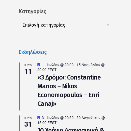
Kατηγορίες
Kατηγορίες
Kατηγορίες
Επιλογή κατηγορίας
Εκδηλώσεις
Προτεινόμενο
11 Ιουλίου @ 20:00
-
15 Νοεμβρίου @
ΙΟΎΛ
11
20:00
EEST
«3 Δρόμοι: Constantine
Manos – Nikos
Economopoulos – Enri
Canaj»
Προτεινόμενο
31 Ιουλίου @ 20:30
-
30 Αυγούστου @
ΙΟΎΛ
31
15:00
EEST
10 Χρόνια Λαογραφικό &