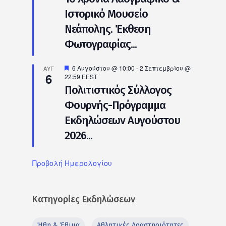
Ιστορικό Μουσείο
Νεάπολης. Έκθεση
Φωτογραφίας...
Προτεινόμενο
6 Αυγούστου @ 10:00
-
2 Σεπτεμβρίου @
ΑΥΓ
6
22:59
EEST
Πολιτιστικός Σύλλογος
Φουρνής-Πρόγραμμα
Εκδηλώσεων Αυγούστου
2026...
Προβολή Ημερολογίου
Κατηγορίες Εκδηλώσεων
Ήθη & Έθιμα
Αθλητικές Δραστηριότητες