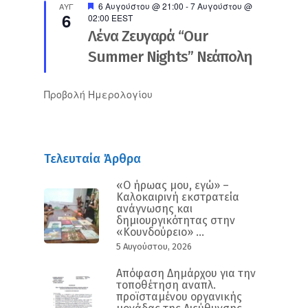
Προτεινόμενο
6 Αυγούστου @ 21:00
-
7 Αυγούστου @
ΑΥΓ
6
02:00
EEST
Λένα Ζευγαρά “Our
Summer Nights” Νεάπολη
Προβολή Ημερολογίου
Τελευταία Άρθρα
«Ο ήρωας μου, εγώ» –
Καλοκαιρινή εκστρατεία
ανάγνωσης και
δημιουργικότητας στην
«Κουνδούρειο» ...
5 Αυγούστου, 2026
Απόφαση Δημάρχου για την
τοποθέτηση αναπλ.
προϊσταμένου οργανικής