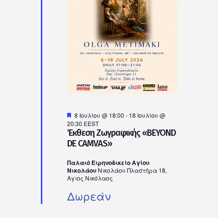
Ιουλίου,
2026
Προτεινόμενο
8 Ιουλίου @ 18:00
-
18 Ιουλίου @
20:30
EEST
Έκθεση Ζωγραφικής «BEYOND
DE CAMVAS»
Παλαιό Ειρηνοδικείο Αγίου
Νικολάου
Νικολάου Πλαστήρα 18,
Αγιος Νικόλαος
Δωρεάν