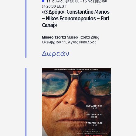
Προτεινόμενο
11 Ιουλίου @ 20:00
-
15 Νοεμβρίου
@ 20:00
EEST
«3 Δρόμοι: Constantine Manos
– Nikos Economopoulos – Enri
Canaj»
Museo Tzortzi
Museo Tzortzi 28ης
Οκτωβρίου 11, Άγιος Νικόλαος
Δωρεάν