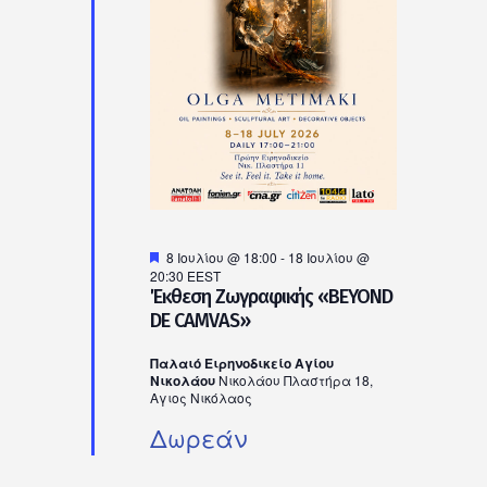
Ιουλίου,
2026
Προτεινόμενο
8 Ιουλίου @ 18:00
-
18 Ιουλίου @
20:30
EEST
Έκθεση Ζωγραφικής «BEYOND
DE CAMVAS»
Παλαιό Ειρηνοδικείο Αγίου
Νικολάου
Νικολάου Πλαστήρα 18,
Αγιος Νικόλαος
Δωρεάν