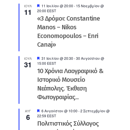
Προτεινόμενο
11 Ιουλίου @ 20:00
-
15 Νοεμβρίου @
ΙΟΎΛ
11
20:00
EEST
«3 Δρόμοι: Constantine
Manos – Nikos
Economopoulos – Enri
Canaj»
Προτεινόμενο
31 Ιουλίου @ 20:30
-
30 Αυγούστου @
ΙΟΎΛ
31
15:00
EEST
10 Χρόνια Λαογραφικό &
Ιστορικό Μουσείο
Νεάπολης. Έκθεση
Φωτογραφίας...
Προτεινόμενο
6 Αυγούστου @ 10:00
-
2 Σεπτεμβρίου @
ΑΥΓ
6
22:59
EEST
Πολιτιστικός Σύλλογος