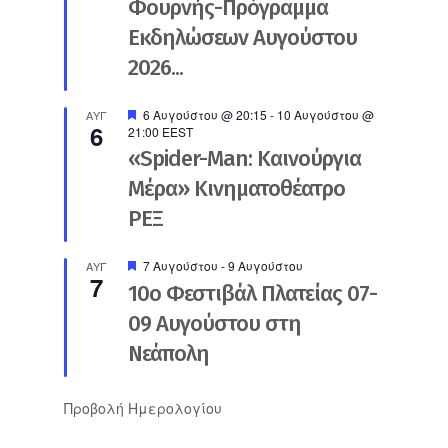
Φουρνής-Πρόγραμμα
Εκδηλώσεων Αυγούστου
2026...
Προτεινόμενο
6 Αυγούστου @ 20:15
-
10 Αυγούστου @
ΑΥΓ
6
21:00
EEST
«Spider-Man: Καινούργια
Μέρα» Κινηματοθέατρο
ΡΕΞ
Προτεινόμενο
7 Αυγούστου
-
9 Αυγούστου
ΑΥΓ
7
10ο Φεστιβάλ Πλατείας 07-
09 Αυγούστου στη
Νεάπολη
Προβολή Ημερολογίου