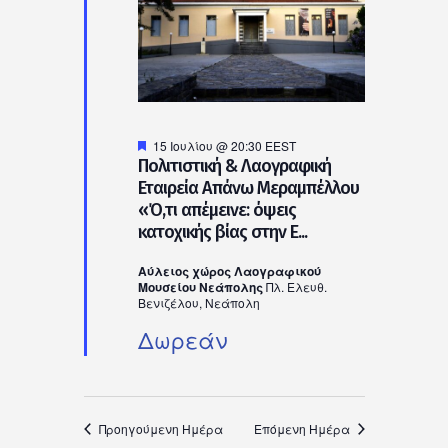
Προτεινόμενο
15 Ιουλίου @ 20:30
EEST
Πολιτιστική & Λαογραφική
Εταιρεία Απάνω Μεραμπέλλου
«Ό,τι απέμεινε: όψεις
κατοχικής βίας στην Ε...
Αύλειος χώρος Λαογραφικού
Μουσείου Νεάπολης
Πλ. Ελευθ.
Βενιζέλου, Νεάπολη
Δωρεάν
Προηγούμενη Ημέρα
Επόμενη Ημέρα