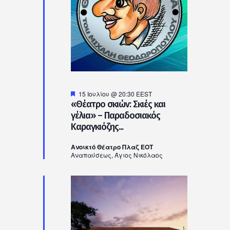
Προτεινόμενο
15 Ιουλίου @ 20:30
EEST
«Θέατρο σκιών: Σκιές και
γέλια» – Παραδοσιακός
Καραγκιόζης...
Ανοικτό Θέατρο Πλαζ ΕΟΤ
Αναπαύσεως, Άγιος Νικόλαος