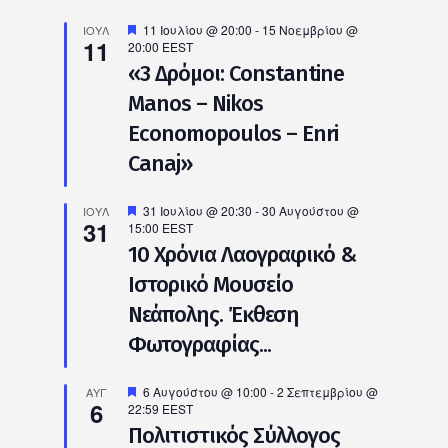
Προτεινόμενο
11 Ιουλίου @ 20:00
-
15 Νοεμβρίου @
ΙΟΎΛ
11
20:00
EEST
«3 Δρόμοι: Constantine
Manos – Nikos
Economopoulos – Enri
Canaj»
Προτεινόμενο
31 Ιουλίου @ 20:30
-
30 Αυγούστου @
ΙΟΎΛ
31
15:00
EEST
10 Χρόνια Λαογραφικό &
Ιστορικό Μουσείο
Νεάπολης. Έκθεση
Φωτογραφίας...
Προτεινόμενο
6 Αυγούστου @ 10:00
-
2 Σεπτεμβρίου @
ΑΥΓ
6
22:59
EEST
Πολιτιστικός Σύλλογος