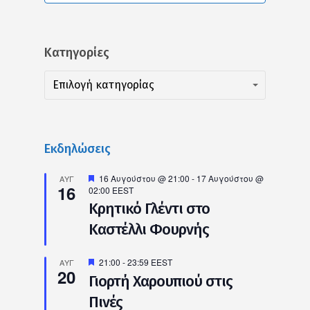
Kατηγορίες
Kατηγορίες
Kατηγορίες
Επιλογή κατηγορίας
Εκδηλώσεις
Προτεινόμενο
16 Αυγούστου @ 21:00
-
17 Αυγούστου @
ΑΥΓ
16
02:00
EEST
Κρητικό Γλέντι στο
Καστέλλι Φουρνής
Προτεινόμενο
21:00
-
23:59
EEST
ΑΥΓ
20
Γιορτή Χαρουπιού στις
Πινές