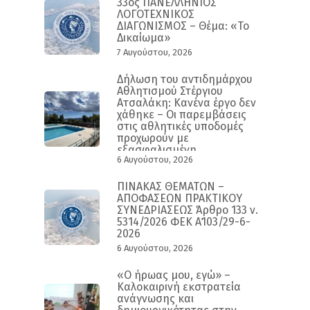
33ος ΠΑΝΕΛΛΗΝΙΟΣ
ΛΟΓΟΤΕΧΝΙΚΟΣ
ΔΙΑΓΩΝΙΣΜΟΣ – Θέμα: «Το
Δικαίωμα»
7 Αυγούστου, 2026
Δήλωση του αντιδημάρχου
Αθλητισμού Στέργιου
Ατσαλάκη: Κανένα έργο δεν
χάθηκε – Οι παρεμβάσεις
στις αθλητικές υποδομές
προχωρούν με
εξασφαλισμένη
6 Αυγούστου, 2026
χρηματοδότηση και
συγκεκριμένο
χρονοδιάγραμμα
ΠΙΝΑΚΑΣ ΘΕΜΑΤΩΝ –
ΑΠΟΦΑΣΕΩΝ ΠΡΑΚΤΙΚΟΥ
ΣΥΝΕΔΡΙΑΣΕΩΣ Άρθρο 133 ν.
5314/2026 ΦΕΚ Α΄103/29-6-
2026
6 Αυγούστου, 2026
«Ο ήρωας μου, εγώ» –
Καλοκαιρινή εκστρατεία
ανάγνωσης και