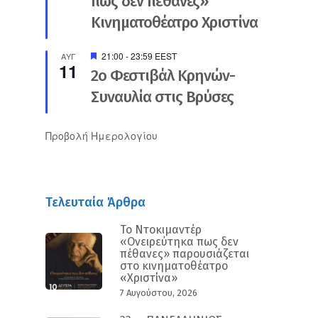
πως δεν πέθανες»
Κινηματοθέατρο Χριστίνα
Προτεινόμενο
21:00
-
23:59
EEST
ΑΥΓ
11
2ο Φεστιβάλ Κρηνών-
Συναυλία στις Βρύσες
Προβολή Ημερολογίου
Τελευταία Άρθρα
Το Ντοκιμαντέρ
«Ονειρεύτηκα πως δεν
πέθανες» παρουσιάζεται
στο κινηματοθέατρο
«Χριστίνα»
7 Αυγούστου, 2026