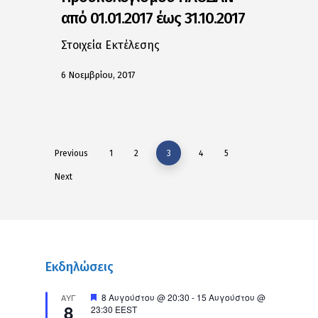
από 01.01.2017 έως 31.10.2017
Στοιχεία Εκτέλεσης
6 Νοεμβρίου, 2017
Previous
1
2
3
4
5
Next
Εκδηλώσεις
Προτεινόμενο
8 Αυγούστου @ 20:30
-
15 Αυγούστου @
ΑΥΓ
8
23:30
EEST