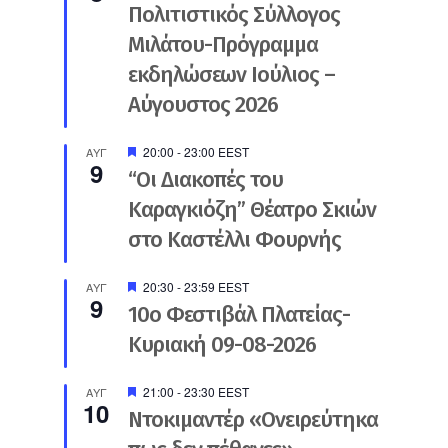
Πολιτιστικός Σύλλογος
Μιλάτου-Πρόγραμμα
εκδηλώσεων Ιούλιος –
Αύγουστος 2026
Προτεινόμενο
20:00
-
23:00
EEST
ΑΥΓ
9
“Οι Διακοπές του
Καραγκιόζη” Θέατρο Σκιών
στο Καστέλλι Φουρνής
Προτεινόμενο
20:30
-
23:59
EEST
ΑΥΓ
9
10ο Φεστιβάλ Πλατείας-
Κυριακή 09-08-2026
Προτεινόμενο
21:00
-
23:30
EEST
ΑΥΓ
10
Ντοκιμαντέρ «Ονειρεύτηκα